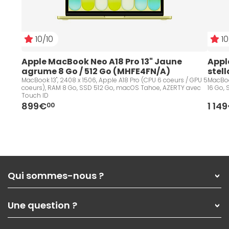
10/10
10
Apple MacBook Neo A18 Pro 13" Jaune 
Appl
agrume 8 Go / 512 Go (MHFE4FN/A)
stel
MacBook 13", 2408 x 1506, Apple A18 Pro (CPU 6 coeurs / GPU 5
MacBoo
coeurs), RAM 8 Go, SSD 512 Go, macOS Tahoe, AZERTY avec
16 Go,
Touch ID
899€
1 14
00
Qui sommes-nous ?
Qui sommes-nous ?
Une question ?
Nos services
Les magasins Materiel.net
Rubrique d'aide / FAQ