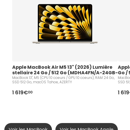
Apple MacBook Air M5 13" (2026) Lumière 
Appl
stellaire 24 Go / 512 Go (MDHA4FN/A-24GB-
Go /
GPU10)
MacBook 13", M5 (CPU 10 coeurs / GPU 10 coeurs), RAM 24 Go,
MacBook 13", M5 (CPU 10 coeurs /
SSD 512 Go, macOS Tahoe, AZERTY
SSD 51
1 619€
1 61
00
Voir les MacBook
Voir les MacBook Apple