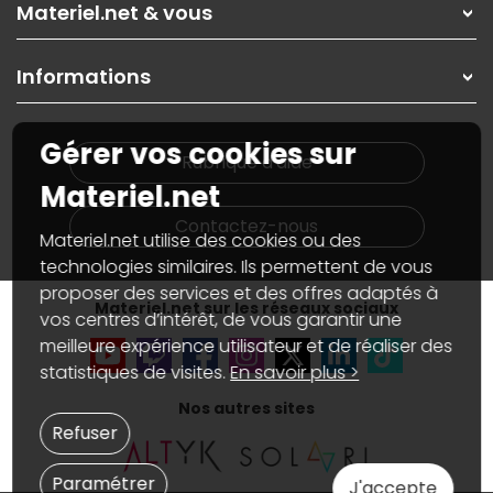
Nos solutions pour les pros
Materiel.net & vous
Paiement, livraison
Contactez-nous
Garanties
,
Pack Zen
On répare votre PC portable
SAV, demander un retour
Informations
On rachète votre carte graphique
Informations
PC sur mesure : Votre RDV personnalisé
Guides d'achats et tutoriels
Plan du site
Notre démarche écologique
Gérer vos cookies sur
Nos marques
Materiel.net recrute
Rubrique d'aide
Conditions générales de vente
Notre programme d'affiliation
Materiel.net
Marketplace
Partenariat & Sponsoring
Informations légales
Contactez-nous
Materiel.net utilise des cookies ou des
Données personnelles
et
cookies
Gérer vos cookies
technologies similaires. Ils permettent de vous
Accessibilité : non conforme
proposer des services et des offres adaptés à
Materiel.net sur les réseaux sociaux
vos centres d’intérêt, de vous garantir une
meilleure expérience utilisateur et de réaliser des
statistiques de visites.
En savoir plus >
Nos autres sites
Refuser
Paramétrer
J'accepte