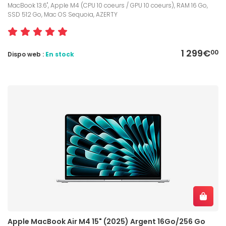
MacBook 13.6", Apple M4 (CPU 10 coeurs / GPU 10 coeurs), RAM 16 Go,
SSD 512 Go, Mac OS Sequoia, AZERTY
1 299€
00
Dispo web :
En stock
Apple MacBook Air M4 15" (2025) Argent 16Go/256 Go