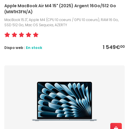
Apple MacBook Air M4 15" (2025) Argent 16Go/512 Go
(MW1H3FN/A)
MacBook 15.3", Apple M4 (CPU 10 coeurs / GPU 10 coeurs), RAM 16 Go,
SSD 512 Go, Mac OS Sequoia, AZERTY
1 549€
00
Dispo web :
En stock