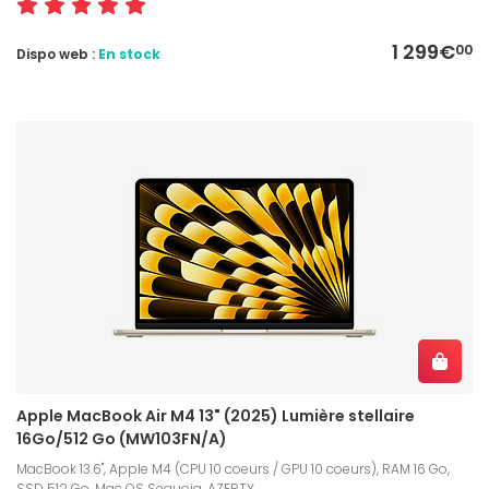
1 299€
00
Dispo web :
En stock
Apple MacBook Air M4 13" (2025) Lumière stellaire
16Go/512 Go (MW103FN/A)
MacBook 13.6", Apple M4 (CPU 10 coeurs / GPU 10 coeurs), RAM 16 Go,
SSD 512 Go, Mac OS Sequoia, AZERTY