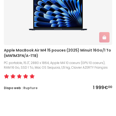
Apple MacBook Air M4 15 pouces (2025) Minuit 16Go/1 To
(MW1M3FN/A-1TB)
PC portable, 15.3", 2880 x 1864, Apple M4 10 coeurs (GPU 10 coeurs),
RAM 16 Go, SSD 1 To, Mac OS Sequoia, 1,51 kg, Clavier AZERTY Français
1 999€
00
Dispo web :
Rupture