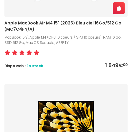
Apple MacBook Air M4 15" (2025) Bleu ciel 16Go/512 Go
(MC7C4FN/A)
MacBook 15.3", Apple M4 (CPU 10 coeurs / GPU 10 coeurs), RAM 16 Go,
SSD 512 Go, Mac OS Sequoia, AZERTY
1 549€
00
Dispo web :
En stock