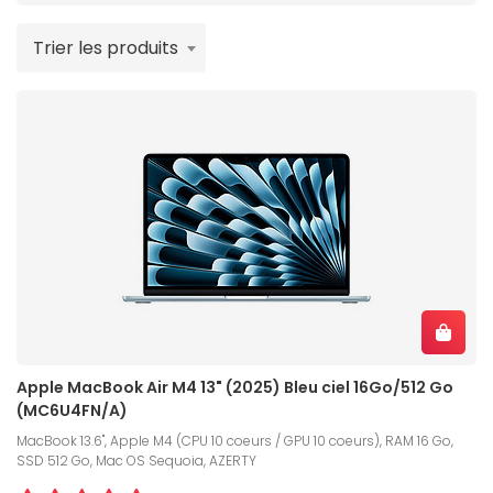
Trier les produits
Apple MacBook Air M4 13" (2025) Bleu ciel 16Go/512 Go
(MC6U4FN/A)
MacBook 13.6", Apple M4 (CPU 10 coeurs / GPU 10 coeurs), RAM 16 Go,
SSD 512 Go, Mac OS Sequoia, AZERTY