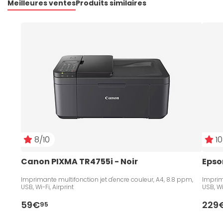
Meilleures ventes
Produits similaires
8/10
10
Canon PIXMA TR4755i - Noir
Epso
Imprimante multifonction jet d'encre couleur, A4, 8.8 ppm,
Imprim
USB, Wi-Fi, Airprint
USB, Wi-
59€
229
95