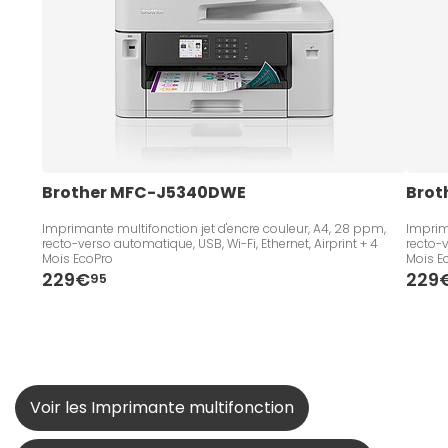
Brother MFC-J5340DWE
Brot
Imprimante multifonction jet d'encre couleur, A4, 28 ppm,
Imprim
recto-verso automatique, USB, Wi-Fi, Ethernet, Airprint + 4
recto-verso aut
Mois EcoPro
Mois E
229€
229
95
Voir les Imprimante multifonction