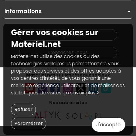
Garanties
,
Pack Zen
On répare votre PC portable
SAV, demander un retour
Informations
On rachète votre carte graphique
Informations
PC sur mesure : Votre RDV personnalisé
Guides d'achats et tutoriels
Plan du site
Notre démarche écologique
Gérer vos cookies sur
Nos marques
Materiel.net recrute
Rubrique d'aide
Conditions générales de vente
Notre programme d'affiliation
Materiel.net
Marketplace
Partenariat & Sponsoring
Informations légales
Contactez-nous
Materiel.net utilise des cookies ou des
Données personnelles
et
cookies
Gérer vos cookies
technologies similaires. Ils permettent de vous
Accessibilité : non conforme
proposer des services et des offres adaptés à
Materiel.net sur les réseaux sociaux
vos centres d’intérêt, de vous garantir une
meilleure expérience utilisateur et de réaliser des
statistiques de visites.
En savoir plus >
Nos autres sites
Refuser
Paramétrer
J'accepte