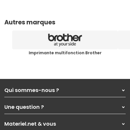
Autres marques
Imprimante multifonction Brother
Qui sommes-nous ?
Qui sommes-nous ?
Une question ?
Nos services
Les magasins Materiel.net
Rubrique d'aide / FAQ
Nos solutions pour les pros
Materiel.net & vous
Paiement, livraison
Contactez-nous