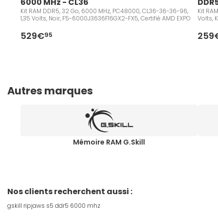
6000 MHz - CL36
DDR5
Kit RAM DDR5, 32 Go, 6000 MHz, PC48000, CL36-36-36-96,
Kit RA
1,35 Volts, Noir, F5-6000J3636F16GX2-FX5, Certifié AMD EXPO
Volts,
529€
259
95
Autres marques
Mémoire RAM G.Skill
Nos clients recherchent aussi :
gskill ripjaws s5 ddr5 6000 mhz