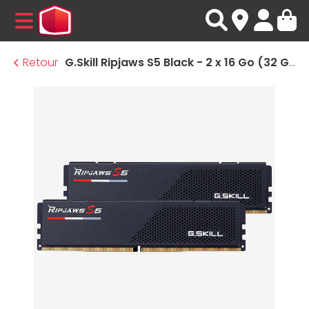
MENU
Retour
G.Skill Ripjaws S5 Black - 2 x 16 Go (32 Go) - DDR5 6000 MHz - CL32