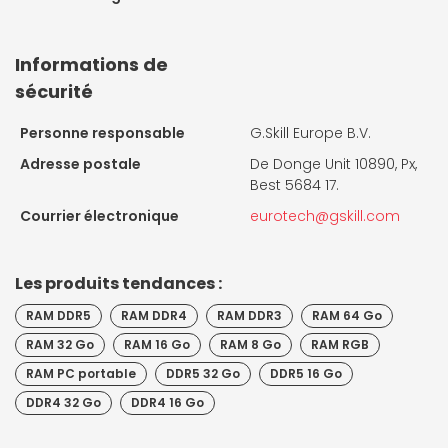
Informations de
sécurité
Personne responsable
G.Skill Europe B.V.
Adresse postale
De Donge Unit 10890, Px,
Best 5684 17.
Courrier électronique
eurotech@gskill.com
Les produits tendances :
RAM DDR5
RAM DDR4
RAM DDR3
RAM 64 Go
RAM 32 Go
RAM 16 Go
RAM 8 Go
RAM RGB
RAM PC portable
DDR5 32 Go
DDR5 16 Go
DDR4 32 Go
DDR4 16 Go