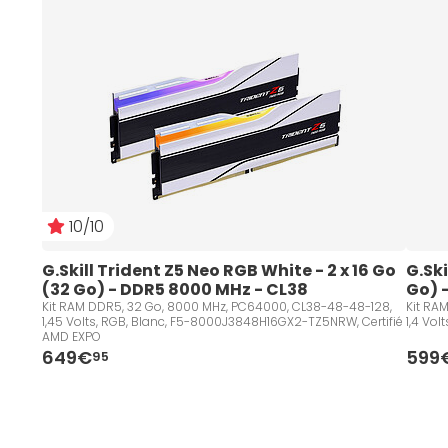
10/10
G.Skill Trident Z5 Neo RGB White - 2 x 16 Go 
G.Ski
(32 Go) - DDR5 8000 MHz - CL38
Go) 
Kit RAM DDR5, 32 Go, 8000 MHz, PC64000, CL38-48-48-128,
Kit RA
1,45 Volts, RGB, Blanc, F5-8000J3848H16GX2-TZ5NRW, Certifié
1,4 Vo
AMD EXPO
649€
599
95