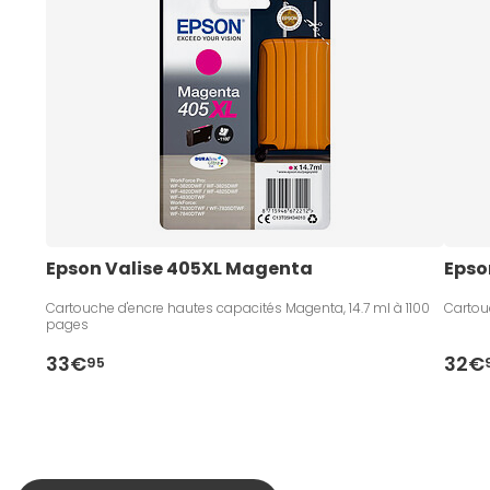
Epson Valise 405XL Magenta
Epso
Cartouche d'encre hautes capacités Magenta, 14.7 ml à 1100
Cartou
pages
33€
32€
95