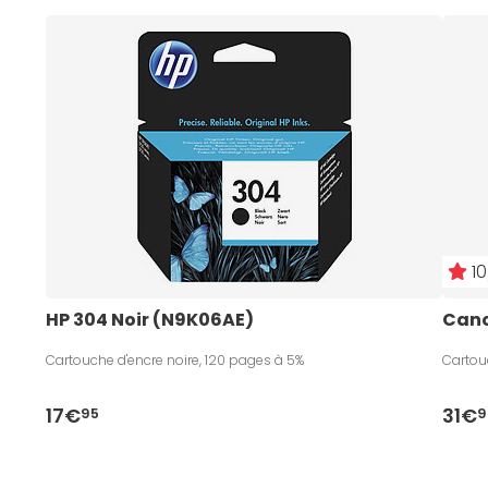
10
HP 304 Noir (N9K06AE)
Cano
Cartouche d'encre noire, 120 pages à 5%
Cartou
17€
31€
95
9