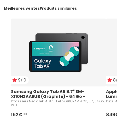
Meilleures ventes
Produits similaires
9/10
8/
Samsung Galaxy Tab A9 8.7" SM-
Apple
X110NZAAEUB (Graphite) - 64 Go - 
Lumiè
Reconditionné
Processeur MediaTek MT8781 Helio G99, RAM 4 Go, 8,7", 64 Go,
Puce M3
Wi-Fi
152€
849
00