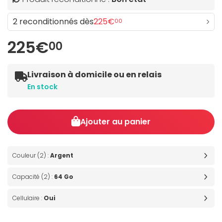
2 reconditionnés dès
225€
00
225€
00
Livraison à domicile ou en relais
En stock
Ajouter au panier
Couleur (2) :
Argent
Capacité (2) :
64 Go
Cellulaire :
Oui