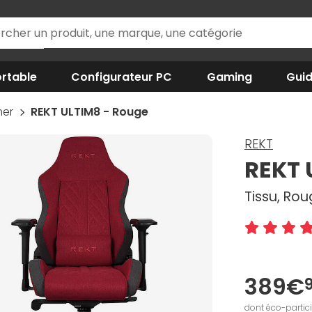
rtable
Configurateur PC
Gaming
Gui
mer
REKT ULTIM8 - Rouge
REKT
REKT 
Tissu, Ro
389€
dont éco-partic