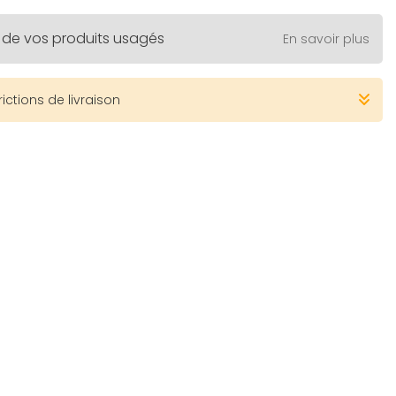
 de vos produits usagés
En savoir plus
rictions de livraison