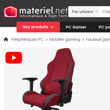
Par univers
Nos produits
PC Gamer
PC po
Périphériques PC
Mobilier gaming
Fauteuil ga