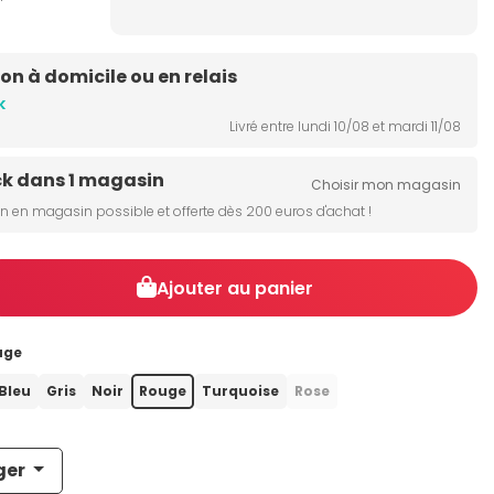
son à domicile ou en relais
k
Livré entre lundi 10/08 et mardi 11/08
ck dans 1 magasin
Choisir mon magasin
on en magasin possible et offerte dès 200 euros d'achat !
Ajouter au panier
uge
Bleu
Gris
Noir
Rouge
Turquoise
Rose
ger