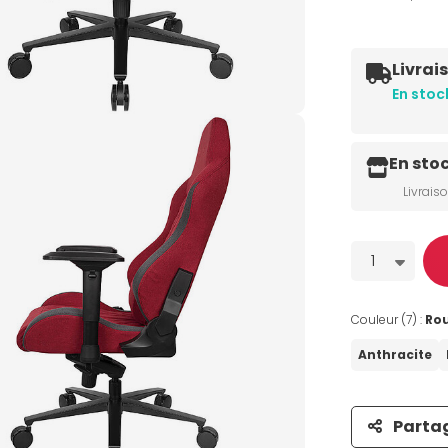
Livrai
En stoc
En sto
Livrais
Quantité
1
Couleur (7) :
Ro
Anthracite
Parta