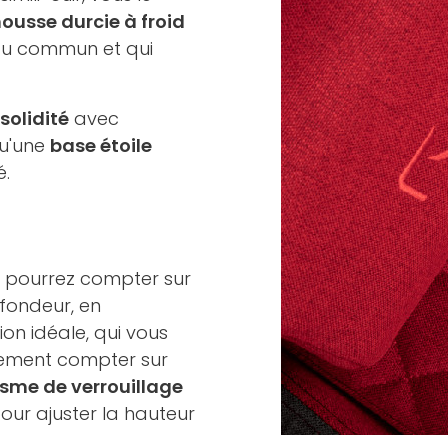
ousse durcie à froid
s du commun et qui
solidité
avec
qu'une
base étoile
é.
s pourrez compter sur
ofondeur, en
tion idéale, qui vous
lement compter sur
me de verrouillage
our ajuster la hauteur