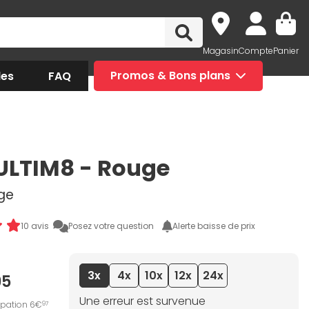
Magasin
Compte
Panier
des
FAQ
Promos & Bons plans
ULTIM8 - Rouge
uge
10 avis
Posez votre question
Alerte baisse de prix
3x
4x
10x
12x
24x
95
Une erreur est survenue
ipation 6€
97