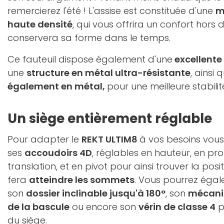
remercierez l'été ! L'assise est constituée d'une
m
haute densité
, qui vous offrira un confort hor
conservera sa forme dans le temps.
Ce fauteuil dispose également d'une
excellente 
une
structure en métal ultra-résistante
, ainsi 
également en métal,
pour une meilleure stabilit
Un siège entièrement réglable
Pour adapter le
REKT ULTIM8
à vos besoins vou
ses
accoudoirs 4D
, réglables en hauteur, en pr
translation, et en pivot pour ainsi trouver la posi
fera
atteindre les sommets
. Vous pourrez éga
son
dossier inclinable jusqu'à 180°
, son
mécanis
de la bascule
ou encore son
vérin de classe 4
p
du siège.