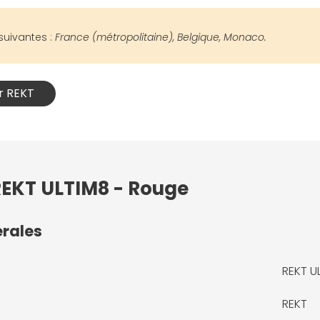
suivantes :
France (métropolitaine), Belgique, Monaco.
er REKT
REKT ULTIM8 - Rouge
érales
REKT U
REKT