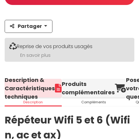
Partager
Reprise de vos produits usagés
En savoir plus
Description &
Pos
Produits
Caractéristiques
votr
complémentaires
techniques
ques
Description
Compléments
Q
Répéteur Wifi 5 et 6 (Wifi
n, ac et ax)