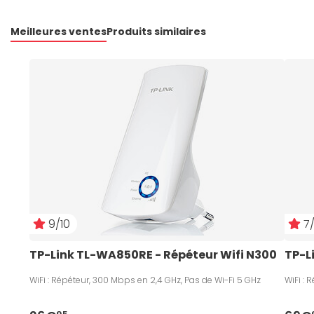
Meilleures ventes
Produits similaires
9/10
7/
TP-Link TL-WA850RE - Répéteur Wifi N300
TP-L
WiFi : Répéteur, 300 Mbps en 2,4 GHz, Pas de Wi-Fi 5 GHz
WiFi :