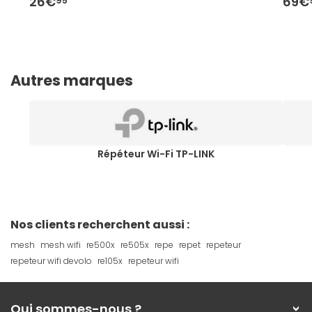
26€
69€
95
Autres marques
Répéteur Wi-Fi TP-LINK
Nos clients recherchent aussi :
mesh
mesh wifi
re500x
re505x
repe
repet
repeteur
repeteur wifi devolo
re105x
repeteur wifi
Qui sommes-nous ?