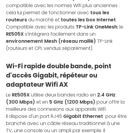
compatible avec les normes Wifi plus anciennes :
cela lui permet de fonctionner avec
tous les
routeurs
du marché et
toutes les box Internet
.
Compatible avec les produits
TP-Link OneMesh
, le
RE505X
s'intégrera facilement dans un
environnement Mesh (réseau maillé)
TP-Link
(routeurs et CPL vendus séparément).
Wi-Fi rapide double bande, point
d'accès Gigabit, répéteur ou
adaptateur Wifi AX
Le
RE505X
utilise deux bandes radio en
2.4 GHz
(300 Mbps)
et en
5 GHz (1200 Mbps)
pour offrir la
meilleure des connexions aux appareils Wifi.
Il dispose d'un port RJ45
Gigabit Ethernet
pour être
branché avec un câble réseau traditionnel à une
TV, une console ou un ampli par exemple. Il