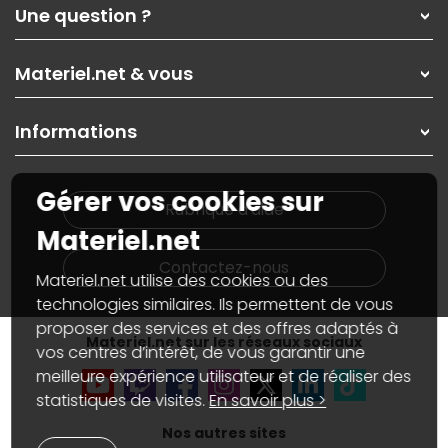
Qui sommes-nous ?
Une question ?
Nos services
Les magasins Materiel.net
Rubrique d'aide / FAQ
Nos solutions pour les pros
Materiel.net & vous
Paiement, livraison
Contactez-nous
Garanties
,
Pack Zen
On répare votre PC portable
SAV, demander un retour
Informations
On rachète votre carte graphique
Informations
PC sur mesure : Votre RDV personnalisé
Guides d'achats et tutoriels
Plan du site
Notre démarche écologique
Gérer vos cookies sur
Nos marques
Materiel.net recrute
Rubrique d'aide
Conditions générales de vente
Notre programme d'affiliation
Materiel.net
Marketplace
Partenariat & Sponsoring
Informations légales
Contactez-nous
Materiel.net utilise des cookies ou des
Données personnelles
et
cookies
Gérer vos cookies
technologies similaires. Ils permettent de vous
Accessibilité : non conforme
proposer des services et des offres adaptés à
Materiel.net sur les réseaux sociaux
vos centres d’intérêt, de vous garantir une
meilleure expérience utilisateur et de réaliser des
statistiques de visites.
En savoir plus >
Nos autres sites