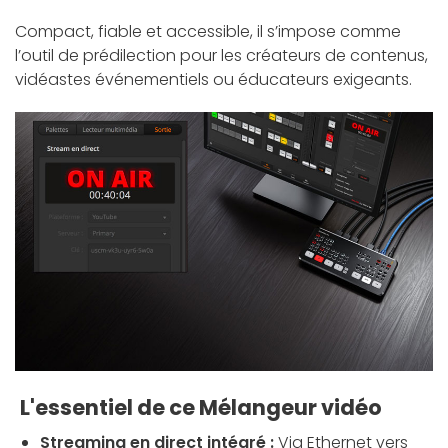
Compact, fiable et accessible, il s’impose comme
l’outil de prédilection pour les créateurs de contenus,
vidéastes événementiels ou éducateurs exigeants.
L'essentiel de ce Mélangeur vidéo
Streaming en direct intégré :
Via Ethernet vers