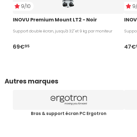
9/10
9/
INOVU Premium Mount LT2 - Noir
INOV
Support double écran, jusqu'à 32" et 9 kg par moniteur
Support
69€
47€
95
Autres marques
Bras & support écran PC Ergotron