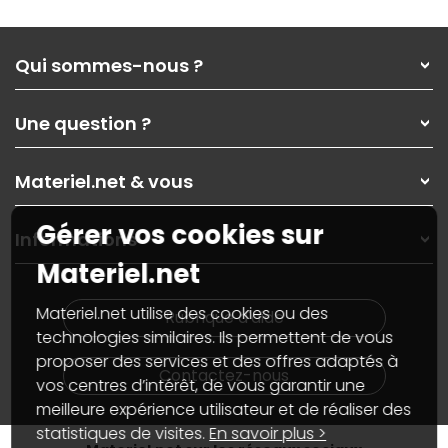
Qui sommes-nous ?
Qui sommes-nous ?
Une question ?
Nos services
Les magasins Materiel.net
Rubrique d'aide / FAQ
Nos solutions pour les pros
Materiel.net & vous
Paiement, livraison
Contactez-nous
Garanties
,
Pack Zen
On répare votre PC portable
Gérer vos cookies sur
SAV, demander un retour
Informations
On rachète votre carte graphique
Informations
Materiel.net
PC sur mesure : Votre RDV personnalisé
Guides d'achats et tutoriels
Plan du site
Notre démarche écologique
Nos marques
Materiel.net recrute
Materiel.net utilise des cookies ou des
Rubrique d'aide
Conditions générales de vente
Notre programme d'affiliation
technologies similaires. Ils permettent de vous
Marketplace
Partenariat & Sponsoring
proposer des services et des offres adaptés à
Informations légales
Contactez-nous
vos centres d’intérêt, de vous garantir une
Données personnelles
et
cookies
meilleure expérience utilisateur et de réaliser des
Gérer vos cookies
Accessibilité : non conforme
statistiques de visites.
En savoir plus >