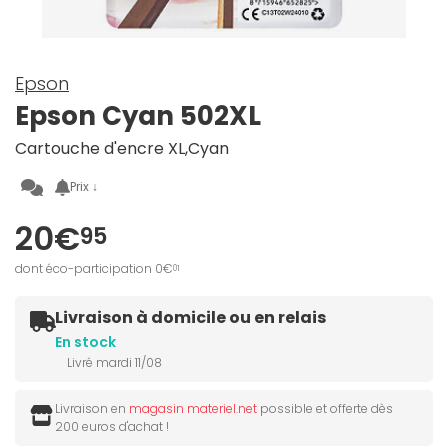
Epson
Epson Cyan 502XL
Cartouche d'encre XL,Cyan
Prix ↓
20€
95
dont éco-participation 0€
01
Livraison à domicile ou en relais
En stock
Livré mardi 11/08
Livraison en
magasin materiel.net
possible et offerte dès
200 euros d'achat !