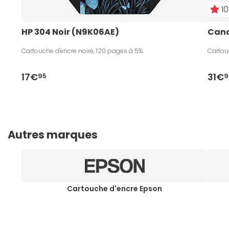
10
HP 304 Noir (N9K06AE)
Cano
Cartouche d'encre noire, 120 pages à 5%
Cartou
17€
31€
95
9
Autres marques
Cartouche d'encre Epson