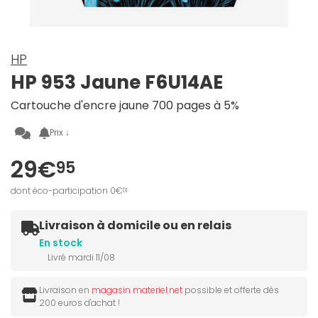
HP
HP 953 Jaune F6U14AE
Cartouche d'encre jaune 700 pages à 5%
Prix ↓
29€
95
dont éco-participation 0€
01
Livraison à domicile ou en relais
En stock
Livré mardi 11/08
Livraison en
magasin materiel.net
possible et offerte dès
200 euros d'achat !