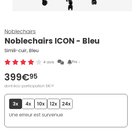
Noblechairs
Noblechairs ICON - Bleu
Simili-cuir, Bleu
Prix ↓
4 avis
399€
95
dont éco-participation 5€
30
3x
4x
10x
12x
24x
Une erreur est survenue