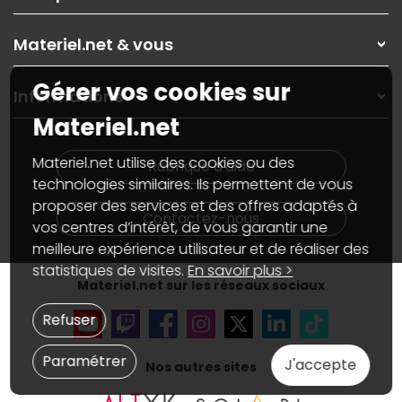
Les magasins Materiel.net
Rubrique d'aide / FAQ
Nos solutions pour les pros
Materiel.net & vous
Paiement, livraison
Contactez-nous
Garanties
,
Pack Zen
On répare votre PC portable
Gérer vos cookies sur
SAV, demander un retour
Informations
On rachète votre carte graphique
Informations
Materiel.net
PC sur mesure : Votre RDV personnalisé
Guides d'achats et tutoriels
Plan du site
Notre démarche écologique
Nos marques
Materiel.net recrute
Materiel.net utilise des cookies ou des
Rubrique d'aide
Conditions générales de vente
Notre programme d'affiliation
technologies similaires. Ils permettent de vous
Marketplace
Partenariat & Sponsoring
proposer des services et des offres adaptés à
Informations légales
Contactez-nous
vos centres d’intérêt, de vous garantir une
Données personnelles
et
cookies
meilleure expérience utilisateur et de réaliser des
Gérer vos cookies
Accessibilité : non conforme
statistiques de visites.
En savoir plus >
Materiel.net sur les réseaux sociaux
Refuser
Paramétrer
J'accepte
Nos autres sites