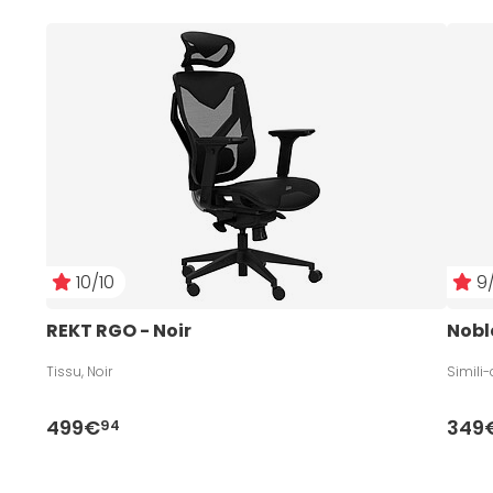
10/10
9/
REKT RGO - Noir
Nobl
Tissu, Noir
Simili-
499€
349
94