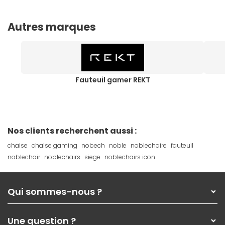
Autres marques
Fauteuil gamer REKT
Nos clients recherchent aussi :
chaise
chaise gaming
nobech
noble
noblechaire
fauteuil
noblechair
noblechairs
siege
noblechairs icon
Qui sommes-nous ?
Qui sommes-nous ?
Une question ?
Nos services