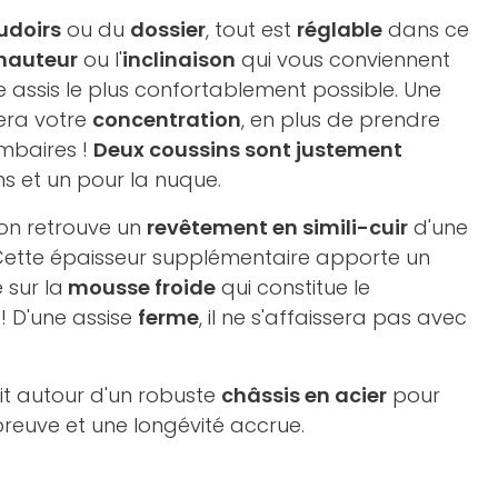
udoirs
ou du
dossier
, tout est
réglable
dans ce
hauteur
ou l'
inclinaison
qui vous conviennent
 assis le plus confortablement possible. Une
era votre
concentration
, en plus de prendre
ombaires !
Deux coussins sont justement
ins et un pour la nuque.
 on retrouve un
revêtement en simili-cuir
d'une
 Cette épaisseur supplémentaire apporte un
 sur la
mousse froide
qui constitue le
! D'une assise
ferme
, il ne s'affaissera pas avec
it autour d'un robuste
châssis en acier
pour
preuve et une longévité accrue.