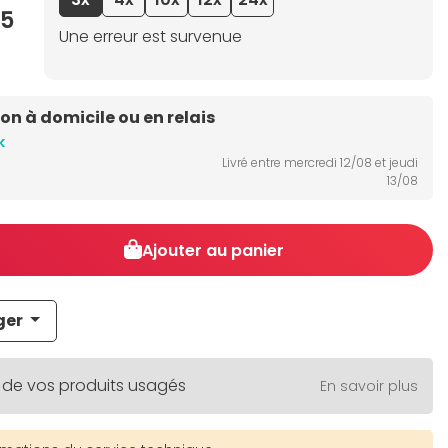
95
Une erreur est survenue
son à domicile ou en relais
k
Livré entre mercredi 12/08 et jeudi
13/08
Ajouter au panier
ger
 de vos produits usagés
En savoir plus