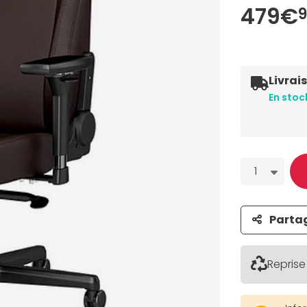
479€
Livrai
En stoc
Quantité
1
Parta
Reprise