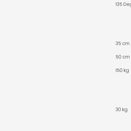
135 De
35 cm
50 cm
150 kg
30 kg