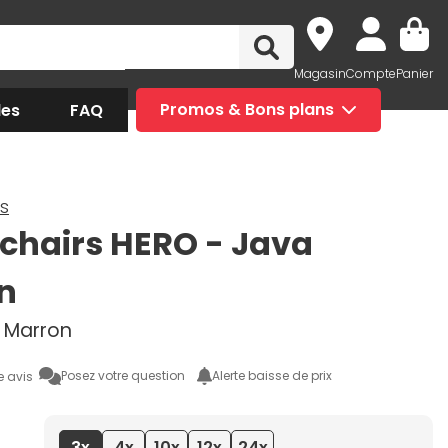
Magasin
Compte
Panier
des
FAQ
Promos & Bons plans
s
chairs HERO - Java
on
r, Marron
Posez votre question
Alerte baisse de prix
e avis
3x
4x
10x
12x
24x