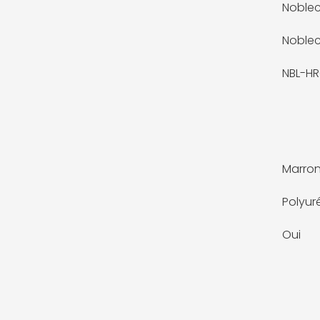
Noblec
Noblec
NBL-H
Marro
Polyur
Oui