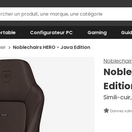
rtable
Configurateur PC
Gaming
Gui
mer
Noblechairs HERO - Java Edition
Noblechair
Noble
Editi
Simili-cui
Donnez votr