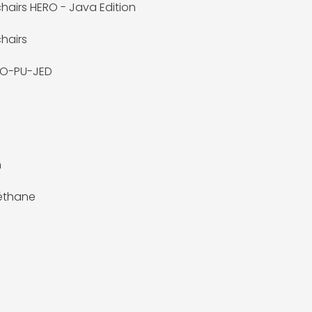
hairs HERO - Java Edition
hairs
RO-PU-JED
n
éthane