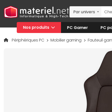
Par univers
Nos produits
PC Gamer
PC po
Périphériques PC
Mobilier gaming
Fauteuil ga