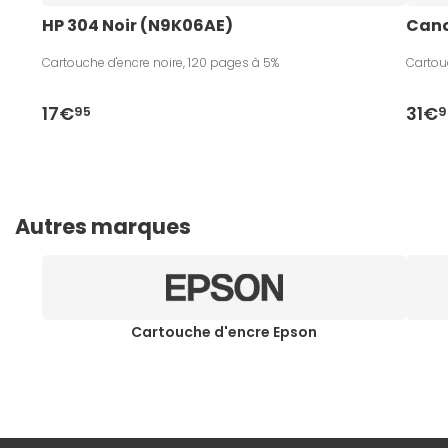
HP 304 Noir (N9K06AE)
Cano
Cartouche d'encre noire, 120 pages à 5%
Cartou
17€
31€
95
9
Autres marques
Cartouche d'encre Epson