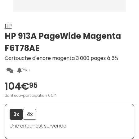
HP
HP 913A PageWide Magenta
F6T78AE
Cartouche d'encre magenta 3 000 pages à 5%
Prix ↓
104€
95
dont éco-participation 0€
05
3x
4x
Une erreur est survenue