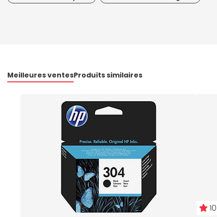
Meilleures ventes
Produits similaires
10