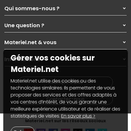
Qui sommes-nous ?
Qui sommes-nous ?
Une question ?
Nos services
Les magasins Materiel.net
Rubrique d'aide / FAQ
Nos solutions pour les pros
Materiel.net & vous
Paiement, livraison
Contactez-nous
Garanties
,
Pack Zen
On répare votre PC portable
Gérer vos cookies sur
SAV, demander un retour
Informations
On rachète votre carte graphique
Informations
Materiel.net
PC sur mesure : Votre RDV personnalisé
Guides d'achats et tutoriels
Plan du site
Notre démarche écologique
Nos marques
Materiel.net recrute
Materiel.net utilise des cookies ou des
Rubrique d'aide
Conditions générales de vente
Notre programme d'affiliation
technologies similaires. Ils permettent de vous
Marketplace
Partenariat & Sponsoring
proposer des services et des offres adaptés à
Informations légales
Contactez-nous
vos centres d’intérêt, de vous garantir une
Données personnelles
et
cookies
meilleure expérience utilisateur et de réaliser des
Gérer vos cookies
Accessibilité : non conforme
statistiques de visites.
En savoir plus >
Materiel.net sur les réseaux sociaux