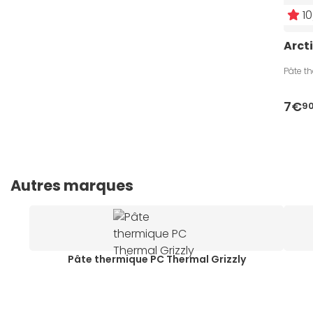
10
Arcti
Pâte t
7€
9
Autres marques
Pâte thermique PC Thermal Grizzly