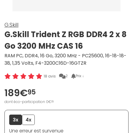
G.Skill
G.Skill Trident Z RGB DDR4 2 x 8
Go 3200 MHz CAS 16
RAM PC, DDR4, 16 Go, 3200 MHz - PC25600, 16-18-18-
38, 1,35 Volts, F4-3200C16D-16GTZR
2
Prix ↓
18 avis
189€
95
dont éco-participation 0€
05
3x
4x
Une erreur est survenue