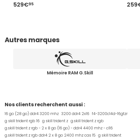
529€
259
95
Autres marques
Mémoire RAM G.Skill
Nos clients recherchent aussi :
16 go (28 go) ddr4 3200 mhz
3200 ddr4 2x16
f4-3200c14d-16gtzr
g skill trident rgb 16
g skill trident z
g.skill trident z rgb
g.skill trident z rgb - 2 x 8 go (16 go) - ddr4 4400 mhz - cl16
g.skill trident z rgb ddr4 2 x 8 go 2400 mhz cas 15
g skill trident