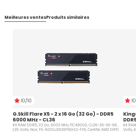
Meilleures ventes
Produits similaires
10/10
10
G.Skill Flare X5 - 2 x 16 Go (32 Go) - DDR5 
Kings
6000 MHz - CL36
DDR5
Kit RAM DDR5, 32 Go, 6000 MHz, PC48000, CL36-36-36-96,
Kit RA
1,35 Volts, Noir, F5-6000J3636F16GX2-FX5, Certifié AMD EXPO
Volts,