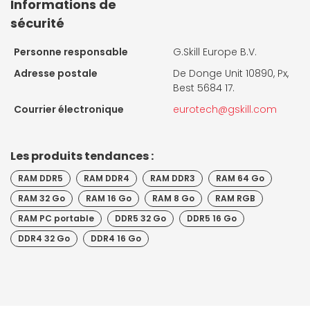
Informations de
sécurité
Personne responsable
G.Skill Europe B.V.
Adresse postale
De Donge Unit 10890, Px,
Best 5684 17.
Courrier électronique
eurotech@gskill.com
Les produits tendances :
RAM DDR5
RAM DDR4
RAM DDR3
RAM 64 Go
RAM 32 Go
RAM 16 Go
RAM 8 Go
RAM RGB
RAM PC portable
DDR5 32 Go
DDR5 16 Go
DDR4 32 Go
DDR4 16 Go