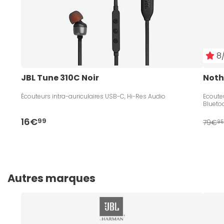
8/
JBL Tune 310C Noir
Noth
Écouteurs intra-auriculaires USB-C, Hi-Res Audio
Ecouteu
Blueto
16€
99
79€
95
Autres marques