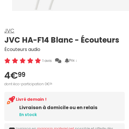
JVC
JVC HA-F14 Blanc - Écouteurs
Écouteurs audio
Prix ↓
1 avis
4€
99
dont éco-participation 0€
05
Livré demain !
Livraison à domicile ou en relais
En stock
Livraison en
magasin materiel.net
possible et offerte dès