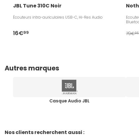
JBL Tune 310C Noir
Noth
Écouteurs intra-auriculaires USB-C, Hi-Res Audio
Ecouteu
Blueto
16€
99
79€
95
Autres marques
Casque Audio JBL
Nos clients recherchent aussi :