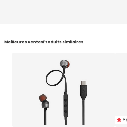
Meilleures ventes
Produits similaires
8/