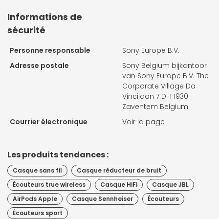
Informations de
sécurité
Personne responsable
Sony Europe B.V.
Adresse postale
Sony Belgium bijkantoor
van Sony Europe B.V. The
Corporate Village Da
Vincilaan 7 D-1 1930
Zaventem Belgium
Courrier électronique
Voir la page
Les produits tendances :
Casque sans fil
Casque réducteur de bruit
Écouteurs true wireless
Casque HiFi
Casque JBL
AirPods Apple
Casque Sennheiser
Écouteurs
Écouteurs sport