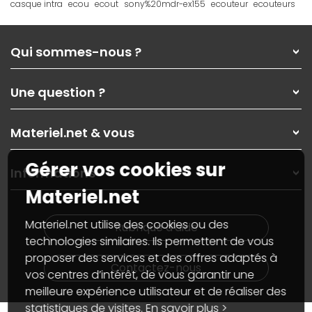
casque intra
ecou
ecout
sony%20mdr-ex155
ecouteur
ecouteurs
Qui sommes-nous ?
Qui sommes-nous ?
Une question ?
Nos services
Les magasins Materiel.net
Rubrique d'aide / FAQ
Nos solutions pour les pros
Materiel.net & vous
Paiement, livraison
Contactez-nous
Garanties
,
Pack Zen
On répare votre PC portable
Gérer vos cookies sur
SAV, demander un retour
Informations
On rachète votre carte graphique
Informations
Materiel.net
PC sur mesure : Votre RDV personnalisé
Guides d'achats et tutoriels
Plan du site
Notre démarche écologique
Nos marques
Materiel.net recrute
Materiel.net utilise des cookies ou des
Rubrique d'aide
Conditions générales de vente
Notre programme d'affiliation
technologies similaires. Ils permettent de vous
Marketplace
Partenariat & Sponsoring
proposer des services et des offres adaptés à
Informations légales
Contactez-nous
vos centres d’intérêt, de vous garantir une
Données personnelles
et
cookies
meilleure expérience utilisateur et de réaliser des
Gérer vos cookies
Accessibilité : non conforme
statistiques de visites.
En savoir plus >