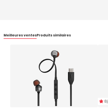
Meilleures ventes
Produits similaires
8/