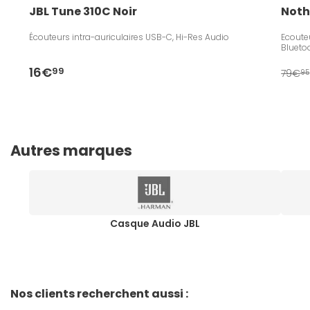
JBL Tune 310C Noir
Noth
Écouteurs intra-auriculaires USB-C, Hi-Res Audio
Ecouteu
Blueto
16€
99
79€
95
Autres marques
Casque Audio JBL
Nos clients recherchent aussi :