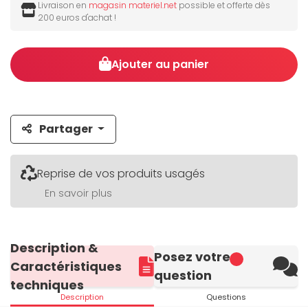
Livraison en
magasin materiel.net
possible et offerte dès
200 euros d'achat !
Ajouter au panier
Partager
Reprise de vos produits usagés
En savoir plus
Description &
Posez votre
Caractéristiques
question
techniques
Description
Questions