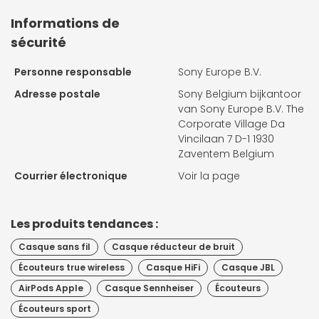
Informations de
sécurité
Personne responsable
Sony Europe B.V.
Adresse postale
Sony Belgium bijkantoor
van Sony Europe B.V. The
Corporate Village Da
Vincilaan 7 D-1 1930
Zaventem Belgium
Courrier électronique
Voir la page
Les produits tendances :
Casque sans fil
Casque réducteur de bruit
Écouteurs true wireless
Casque HiFi
Casque JBL
AirPods Apple
Casque Sennheiser
Écouteurs
Écouteurs sport