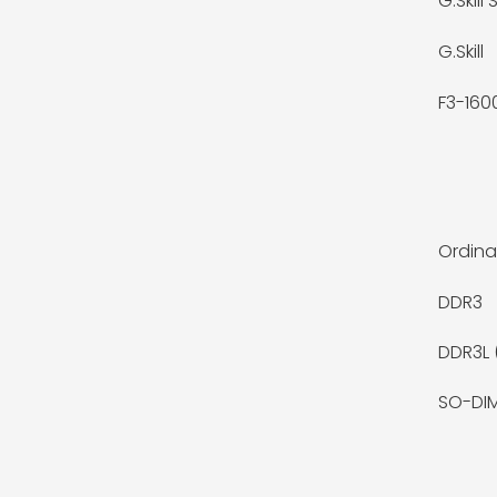
G.Skil
G.Skill
F3-16
Ordina
DDR3
DDR3L 
SO-DIM