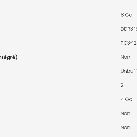
8 Go
DDR3 1
PC3-1
Non
ntégré)
Unbuf
2
4 Go
Non
Non