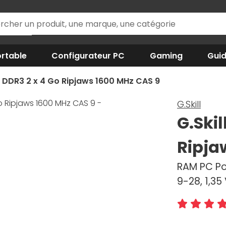
rtable
Configurateur PC
Gaming
Gui
M DDR3 2 x 4 Go Ripjaws 1600 MHz CAS 9
G.Skill
G.Ski
Ripja
RAM PC Po
9-28, 1,3