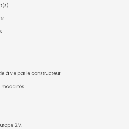
lt(s)
lts
ts
ie à vie par le constructeur
es modalités
 Europe B.V.