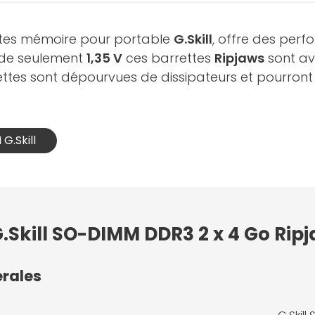
ttes mémoire pour portable
G.Skill
, offre des per
n de seulement
1,35 V
ces barrettes
Ripjaws
sont av
rrettes sont dépourvues de dissipateurs et pourron
G.Skill
G.Skill SO-DIMM DDR3 2 x 4 Go Rip
érales