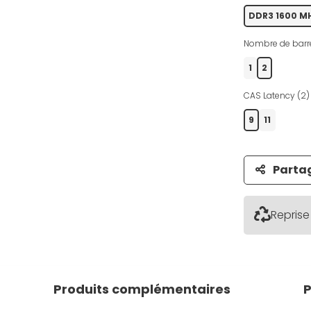
DDR3 1600 M
Nombre de barre
1
2
CAS Latency (2) 
9
11
Parta
Reprise
Produits complémentaires
P