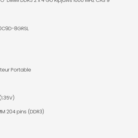
l SO-DIMM DDR3 2 x 4 Go Ripjaws 1600 MHz CAS 9
00C9D-8GRSL
teur Portable
(1.35V)
M 204 pins (DDR3)