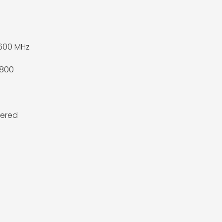
600 MHz
2800
fered