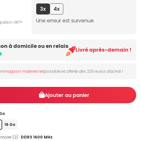
3x
4x
Une erreur est survenue
ipation 0€
04
son à domicile ou en relais
Livré après-demain !
k
 en
magasin materiel.net
possible et offerte dès 200 euros d'achat !
Ajouter au panier
 Go
16 Go
moire (2) :
DDR3 1600 MHz