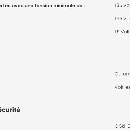
1.35 Vo
rtés avec une tension minimale de :
1.35 Vo
1.5 Vol
Garant
Voir l
écurité
G.Skill