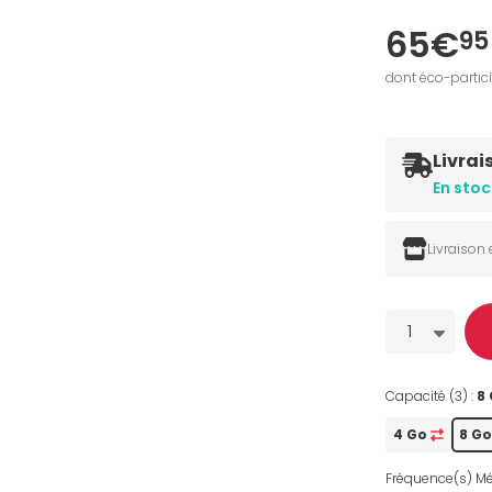
65€
95
dont éco-partic
Livrai
En stoc
Livraison
Quantité
1
Capacité (3) :
8
4 Go
8 Go
Fréquence(s) Mé