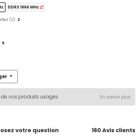
Hz
DDR3 1866 MHz
ttes (2) :
2
:
9
ger
 de vos produits usagés
En savoir plus
osez votre question
160
Avis clients