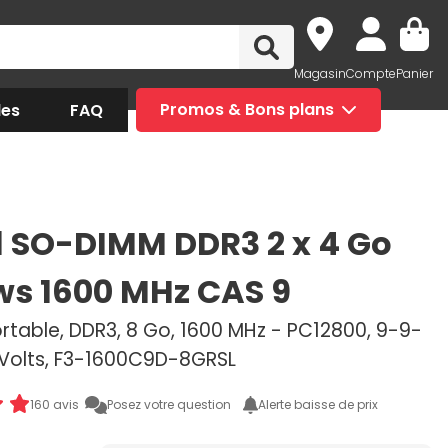
Magasin
Compte
Panier
des
FAQ
Promos & Bons plans
ll SO-DIMM DDR3 2 x 4 Go
ws 1600 MHz CAS 9
rtable, DDR3, 8 Go, 1600 MHz - PC12800, 9-9-
5 Volts, F3-1600C9D-8GRSL
160 avis
Posez votre question
Alerte baisse de prix