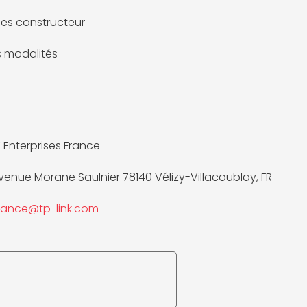
es constructeur
es modalités
K Enterprises France
Avenue Morane Saulnier 78140 Vélizy-Villacoublay, FR
iance@tp-link.com