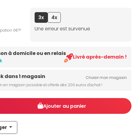
3x
4x
Une erreur est survenue
ipation 0€
05
son à domicile ou en relais
Livré après-demain !
k
ck dans 1 magasin
Choisir mon magasin
on en magasin possible et offerte dès 200 euros d'achat !
Ajouter au panier
ger