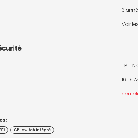
3 anné
Voir l
écurité
TP-LIN
16-18 
compl
s :
iFi
CPL switch intégré