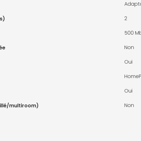
Adapta
2
s)
500 Mb
Non
rée
Oui
HomeP
Oui
Non
illé/multiroom)