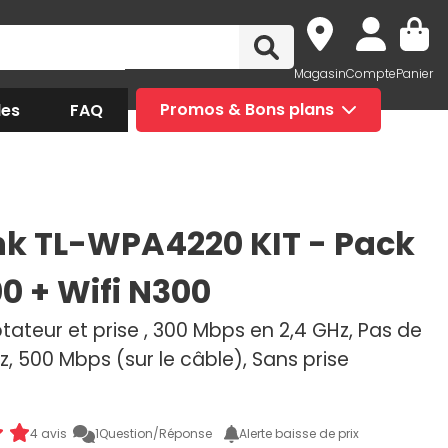
Magasin
Compte
Panier
des
FAQ
Promos & Bons plans
nk TL-WPA4220 KIT - Pack
0 + Wifi N300
tateur et prise , 300 Mbps en 2,4 GHz, Pas de
z, 500 Mbps (sur le câble), Sans prise
4 avis
1
Question/Réponse
Alerte baisse de prix