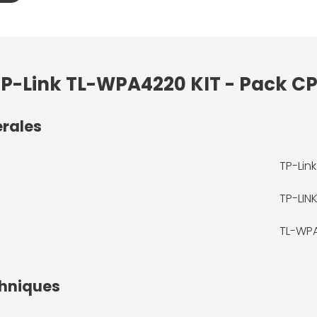
 TP-Link TL-WPA4220 KIT - Pack CP
érales
TP-Lin
TP-LIN
TL-WP
chniques