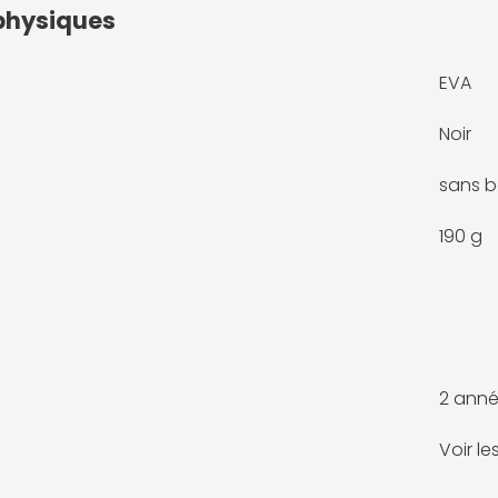
physiques
EVA
Noir
sans b
190 g
2 anné
Voir l