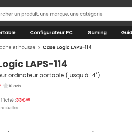
rtable
Configurateur PC
Gaming
Gui
coche et housse
Case Logic LAPS-114
Logic LAPS-114
ur ordinateur portable (jusqu'à 14")
10 avis
ffiché :
33€
95
ractuelles