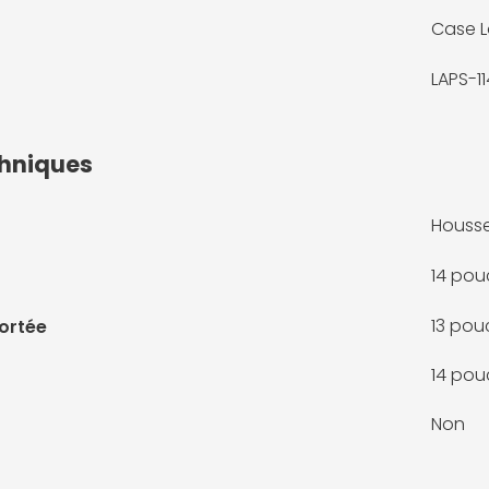
Case L
LAPS-1
chniques
Housse
14 pou
13 pou
portée
14 pou
Non