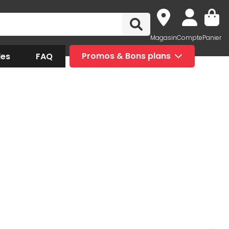
Magasin
Compte
Panier
des
FAQ
Promos & Bons plans