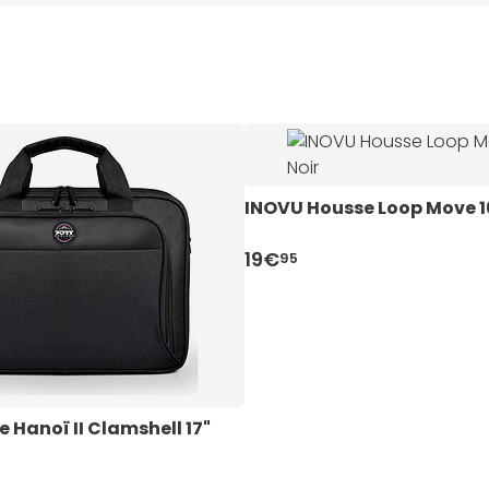
INOVU Housse Loop Move 16
19€
95
 Hanoï II Clamshell 17"