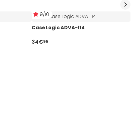
9/10
Case Logic ADVA-114
C
34€
95
2