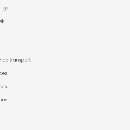
ogic
14K
 de transport
ces
ces
ces