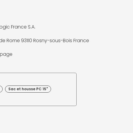
ogic France S.A.
 de Rome 93110 Rosny-sous-Bois France
a page
Sac et housse PC 15"