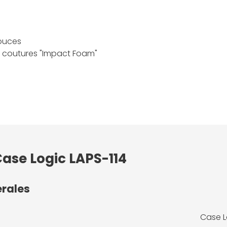
pouces
s coutures "Impact Foam"
Case Logic LAPS-114
érales
Case L