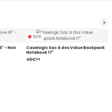
10/10
" - Noir
Caselogic Sac à dos Value Backpack 
Notebook 17"
49€
94
I
3