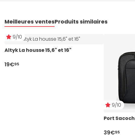
Meilleures ventes
Produits similaires
9/10
Altyk La housse 15,6" et 16"
19€
95
9/10
Port Sacoche
39€
95