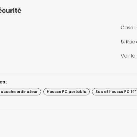
écurité
Case L
5, Rue
Voir l
s :
Sacoche ordinateur
Housse PC portable
Sac et housse PC 14"