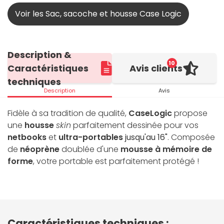
Voir les Sac, sacoche et housse Case Logic
Description &
10
Caractéristiques
Avis clients
techniques
Description
Avis
Fidèle à sa tradition de qualité,
CaseLogic
propose
une
housse
skin
parfaitement dessinée pour vos
netbooks
et
ultra-portables
jusqu'au 16"
. Composée
de
néoprène
doublée d'une
mousse à mémoire de
forme
, votre portable est parfaitement protégé !
Caractéristiques techniques :