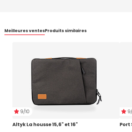
Meilleures ventes
Produits similaires
9/10
9/
Altyk La housse 15,6" et 16"
Port