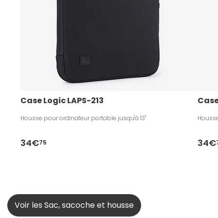
Case Logic LAPS-213
Case
Housse pour ordinateur portable jusqu'à 13"
Housse
34€
34€
75
Voir les Sac, sacoche et housse