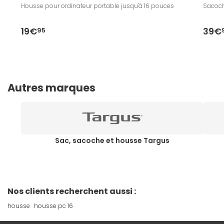
Housse pour ordinateur portable jusqu'à 16 pouces
Sacoche
19€
39€
95
Autres marques
Sac, sacoche et housse Targus
Nos clients recherchent aussi :
housse
housse pc 16