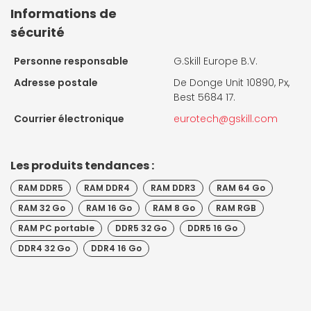
Informations de
sécurité
Personne responsable
G.Skill Europe B.V.
Adresse postale
De Donge Unit 10890, Px,
Best 5684 17.
Courrier électronique
eurotech@gskill.com
Les produits tendances :
RAM DDR5
RAM DDR4
RAM DDR3
RAM 64 Go
RAM 32 Go
RAM 16 Go
RAM 8 Go
RAM RGB
RAM PC portable
DDR5 32 Go
DDR5 16 Go
DDR4 32 Go
DDR4 16 Go