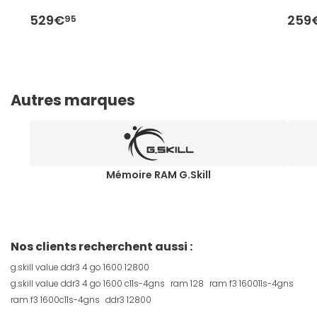
529€
259
95
Autres marques
Mémoire RAM G.Skill
Nos clients recherchent aussi :
g.skill value ddr3 4 go 1600 12800
g.skill value ddr3 4 go 1600 c11s-4gns
ram 128
ram f3 160011s-4gns
ram f3 1600c11s-4gns
ddr3 12800