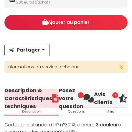
200 euros d'achat !
Ajouter au panier
Partager
Informations du service technique
Description &
Posez
Avis
1
Caractéristiques
votre
clients
techniques
question
Description
Questions
Avis
Cartouche standard HP n°301XL d'encre
3 couleurs
Vivera pour les imprimantes HP :