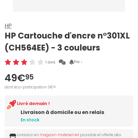
HP
HP Cartouche d'encre n°301XL
(CH564EE) - 3 couleurs
Prix ↓
1 avis
49€
95
dont éco-participation 0€
02
Livré demain !
Livraison à domicile ou en relais
En stock
Livraison en
magasin materiel.net
possible et offerte dès