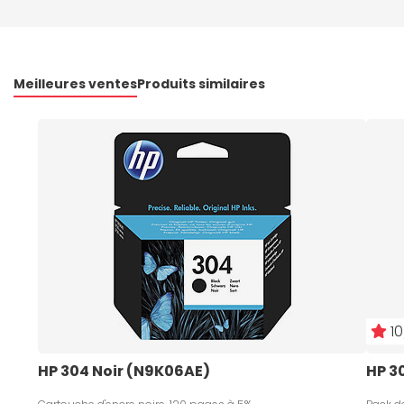
Meilleures ventes
Produits similaires
10
HP 304 Noir (N9K06AE)
HP 3