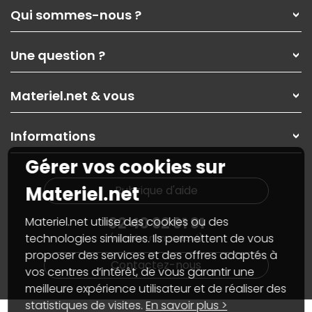
Qui sommes-nous ?
Qui sommes-nous ?
Une question ?
Nos services
Les magasins Materiel.net
Rubrique d'aide / FAQ
Nos solutions pour les pros
Materiel.net & vous
Paiement, livraison
Contactez-nous
Garanties
,
Pack Zen
On répare votre PC portable
SAV, demander un retour
Informations
On rachète votre carte graphique
Informations
PC sur mesure : Votre RDV personnalisé
Guides d'achats et tutoriels
Gérer vos cookies sur
Plan du site
Notre démarche écologique
Nos marques
Materiel.net recrute
Materiel.net
Rubrique d'aide
Conditions générales de vente
Notre programme d'affiliation
Marketplace
Partenariat & Sponsoring
02 40 92 91 91
Materiel.net utilise des cookies ou des
Informations légales
technologies similaires. Ils permettent de vous
(numéro non surtaxé)
Données personnelles
et
cookies
proposer des services et des offres adaptés à
Gérer vos cookies
Contactez-nous
Accessibilité : non conforme
vos centres d’intérêt, de vous garantir une
meilleure expérience utilisateur et de réaliser des
statistiques de visites.
En savoir plus >