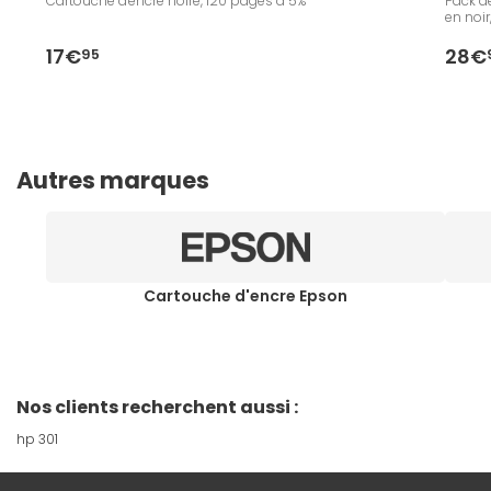
Cartouche d'encre noire, 120 pages à 5%
Pack de
en noir
17€
28€
95
Autres marques
Cartouche d'encre Epson
Nos clients recherchent aussi :
hp 301