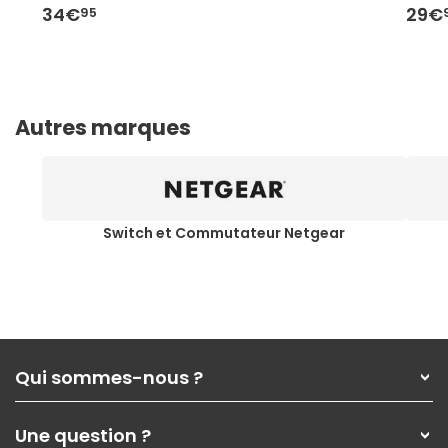
34€
29€
95
Autres marques
Switch et Commutateur Netgear
Qui sommes-nous ?
Qui sommes-nous ?
Une question ?
Nos services