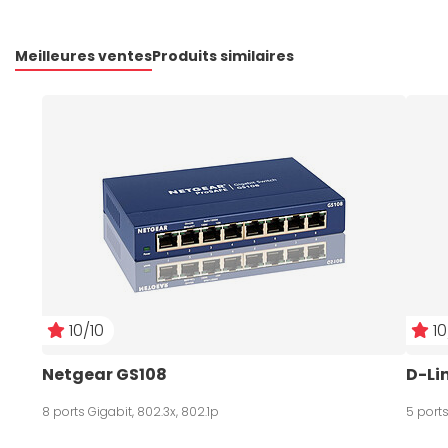
Meilleures ventes
Produits similaires
10/10
10
Netgear GS108
D-Li
8 ports Gigabit, 802.3x, 802.1p
5 ports