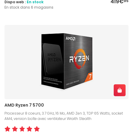
419€
95
Dispo web :
En stock
En stock dans 6 magasins
AMD Ryzen 7 5700
Processeur 8 coeurs, 3.7 GHz, 16 Mo, AMD Zen 3, TDP 65 Watts, socket
AM4, version boîte avec ventilateur Wraith Stealth