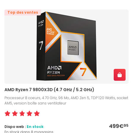
Top des ventes
AMD Ryzen 7 9800X3D (4.7 GHz / 5.2 GHz)
Processeur 8 coeurs, 4.70 GHz, 96 Mo, AMD Zen 5, TDP 120 Watts, socket
AM5, version boîte sans ventilateur
499€
95
Dispo web :
En stock
En stock dans 8 magasins