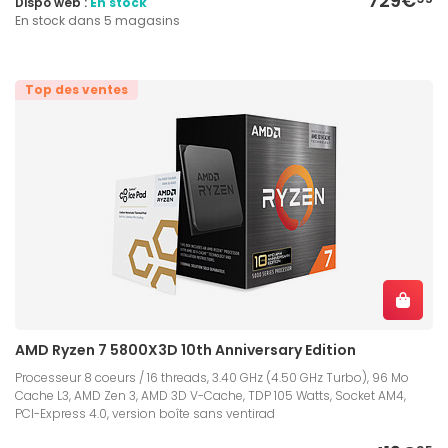
729€
Dispo web :
En stock
En stock dans 5 magasins
Top des ventes
AMD Ryzen 7 5800X3D 10th Anniversary Edition
Processeur 8 coeurs / 16 threads, 3.40 GHz (4.50 GHz Turbo), 96 Mo
Cache L3, AMD Zen 3, AMD 3D V-Cache, TDP 105 Watts, Socket AM4,
PCI-Express 4.0, version boîte sans ventirad