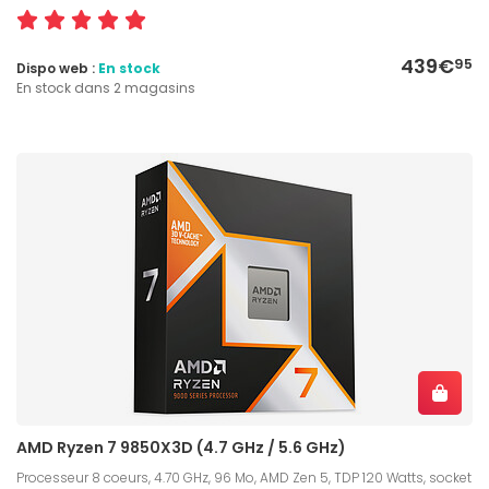
439€
95
Dispo web :
En stock
En stock dans 2 magasins
AMD Ryzen 7 9850X3D (4.7 GHz / 5.6 GHz)
Processeur 8 coeurs, 4.70 GHz, 96 Mo, AMD Zen 5, TDP 120 Watts, socket