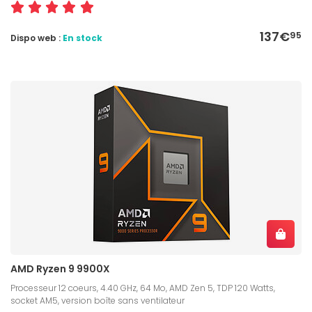
137€
95
Dispo web :
En stock
AMD Ryzen 9 9900X
Processeur 12 coeurs, 4.40 GHz, 64 Mo, AMD Zen 5, TDP 120 Watts,
socket AM5, version boîte sans ventilateur