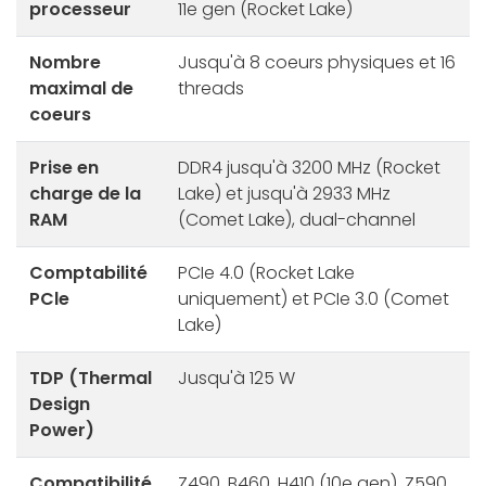
processeur
11e gen (Rocket Lake)
Nombre
Jusqu'à 8 coeurs physiques et 16
maximal de
threads
coeurs
Prise en
DDR4 jusqu'à 3200 MHz (Rocket
charge de la
Lake) et jusqu'à 2933 MHz
RAM
(Comet Lake), dual-channel
Comptabilité
PCIe 4.0 (Rocket Lake
PCle
uniquement) et PCIe 3.0 (Comet
Lake)
TDP (Thermal
Jusqu'à 125 W
Design
Power)
Compatibilité
Z490, B460, H410 (10e gen), Z590,