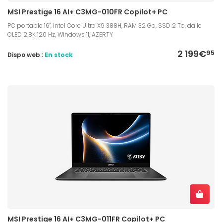
MSI Prestige 16 AI+ C3MG-010FR Copilot+ PC
PC portable 16", Intel Core Ultra X9 388H, RAM 32 Go, SSD 2 To, dalle
OLED 2.8K 120 Hz, Windows 11, AZERTY
2 199€
95
Dispo web :
En stock
MSI Prestige 16 AI+ C3MG-011FR Copilot+ PC