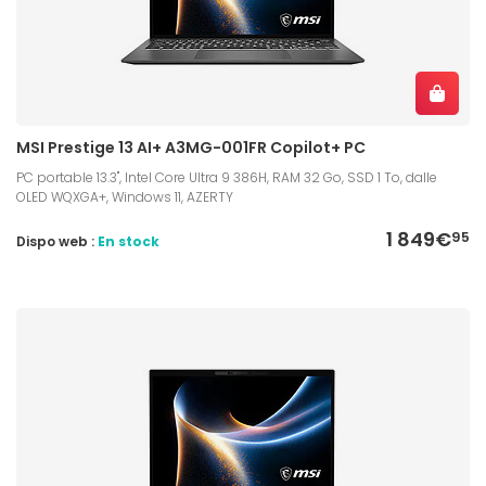
MSI Prestige 13 AI+ A3MG-001FR Copilot+ PC
PC portable 13.3", Intel Core Ultra 9 386H, RAM 32 Go, SSD 1 To, dalle
OLED WQXGA+, Windows 11, AZERTY
1 849€
95
Dispo web :
En stock