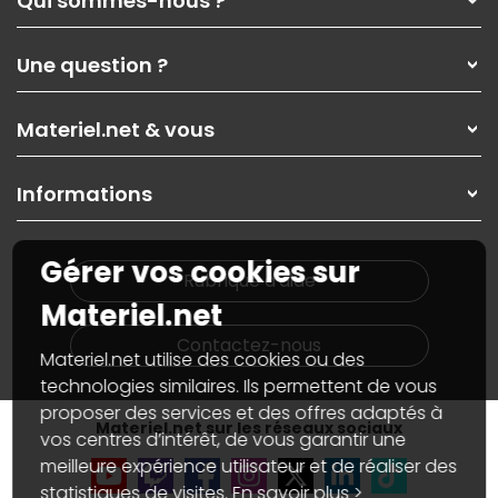
Qui sommes-nous ?
Qui sommes-nous ?
Une question ?
Nos services
Les magasins Materiel.net
Rubrique d'aide / FAQ
Nos solutions pour les pros
Materiel.net & vous
Paiement, livraison
Contactez-nous
Garanties
,
Pack Zen
On répare votre PC portable
SAV, demander un retour
Informations
On rachète votre carte graphique
Informations
PC sur mesure : Votre RDV personnalisé
Guides d'achats et tutoriels
Plan du site
Notre démarche écologique
Gérer vos cookies sur
Nos marques
Materiel.net recrute
Rubrique d'aide
Conditions générales de vente
Notre programme d'affiliation
Materiel.net
Marketplace
Partenariat & Sponsoring
Informations légales
Contactez-nous
Materiel.net utilise des cookies ou des
Données personnelles
et
cookies
Gérer vos cookies
technologies similaires. Ils permettent de vous
Accessibilité : non conforme
proposer des services et des offres adaptés à
Materiel.net sur les réseaux sociaux
vos centres d’intérêt, de vous garantir une
meilleure expérience utilisateur et de réaliser des
statistiques de visites.
En savoir plus >