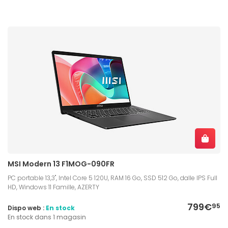
MSI Modern 13 F1MOG-090FR
PC portable 13,3", Intel Core 5 120U, RAM 16 Go, SSD 512 Go, dalle IPS Full
HD, Windows 11 Famille, AZERTY
799€
95
Dispo web :
En stock
En stock dans 1 magasin