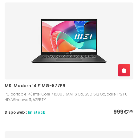
MSI Modern 14 F1MG-877FR
PC portable 14", Intel Core 7 150U , RAM 16 Go, SSD 512 Go, dalle IPS Full
HD, Windows 11, AZERTY
999€
95
Dispo web :
En stock