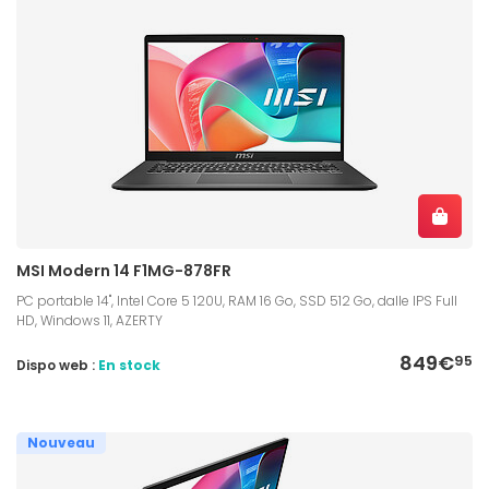
MSI Modern 14 F1MG-878FR
PC portable 14", Intel Core 5 120U, RAM 16 Go, SSD 512 Go, dalle IPS Full
HD, Windows 11, AZERTY
849€
95
Dispo web :
En stock
Nouveau