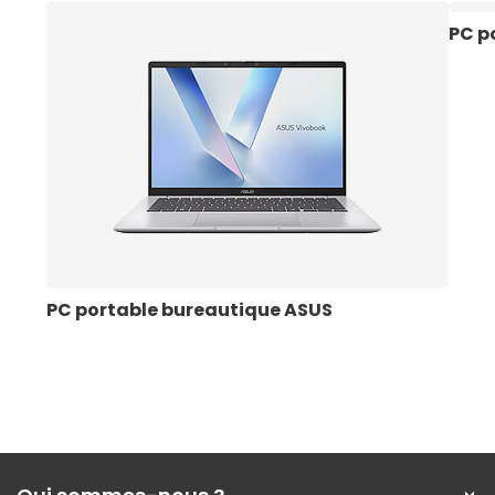
PC p
PC portable bureautique ASUS