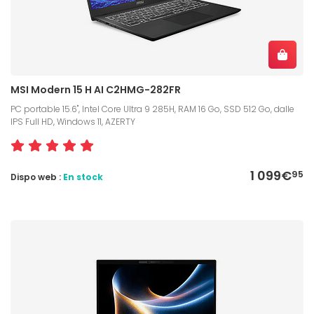
MSI Modern 15 H AI C2HMG-282FR
PC portable 15.6", Intel Core Ultra 9 285H, RAM 16 Go, SSD 512 Go, dalle
IPS Full HD, Windows 11, AZERTY
1 099€
95
Dispo web :
En stock