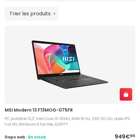
Trier les produits
MSI Modern 13 F13MOG-075FR
PC portable 13,3", Intel Core i5-1334U, RAM 16 Go, SSD 512 Go, dalle IPS
Full HD, Windows 11 Famille, AZERTY
949€
95
Dispo web :
En stock