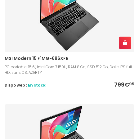
MSI Modern 15 F1MG-686XFR
PC portable, 15,6", Intel Core 7 150U, RAM 8 Go, SSD 512 Go, Dalle IPS full
HD, sans OS, AZERTY
799€
95
Dispo web :
En stock