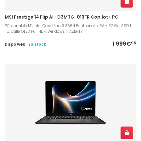
MSI Prestige 14 Flip AI+ D3MTG-013FR Copilot+ PC
PC portable 14", Intel Core Ultra 9 386H Pantherlake, RAM 32 Go, SSD 1
To, dalle OLED Full HD+, Windows 11, AZERTY
1 999€
95
Dispo web :
En stock