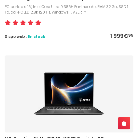
PC portable 16", Intel Core Ultra 9 386H Pantherlake, RAM 32 Go, SSD 1
To, dalle OLED 2.8K 120 Hz, Windows 11, AZERTY
1 999€
95
Dispo web :
En stock