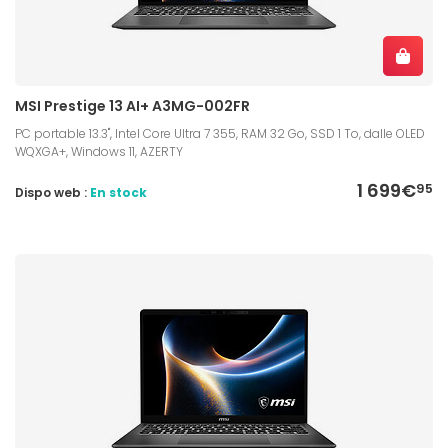
MSI Prestige 13 AI+ A3MG-002FR
PC portable 13.3", Intel Core Ultra 7 355, RAM 32 Go, SSD 1 To, dalle OLED
WQXGA+, Windows 11, AZERTY
1 699€
95
Dispo web :
En stock