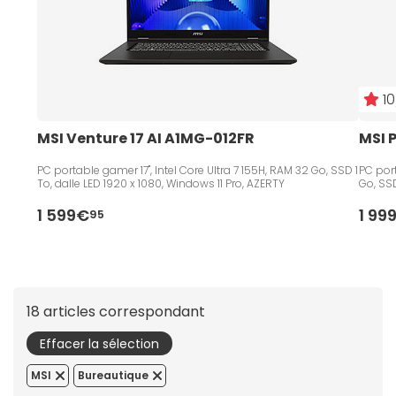
10
MSI Venture 17 AI A1MG-012FR
MSI 
PC portable gamer 17", Intel Core Ultra 7 155H, RAM 32 Go, SSD 1
PC port
To, dalle LED 1920 x 1080, Windows 11 Pro, AZERTY
Go, SSD
1 599€
1 99
95
18 articles correspondant
Effacer la sélection
MSI
Bureautique