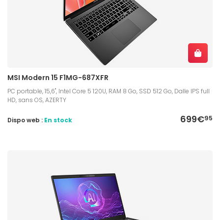
MSI Modern 15 F1MG-687XFR
PC portable, 15,6", Intel Core 5 120U, RAM 8 Go, SSD 512 Go, Dalle IPS full
HD, sans OS, AZERTY
699€
95
Dispo web :
En stock