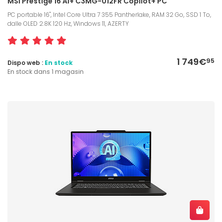
MSI Prestige 16 AI+ C3MG-012FR Copilot+ PC
PC portable 16", Intel Core Ultra 7 355 Pantherlake, RAM 32 Go, SSD 1 To,
dalle OLED 2.8K 120 Hz, Windows 11, AZERTY
1 749€
95
Dispo web :
En stock
En stock dans 1 magasin