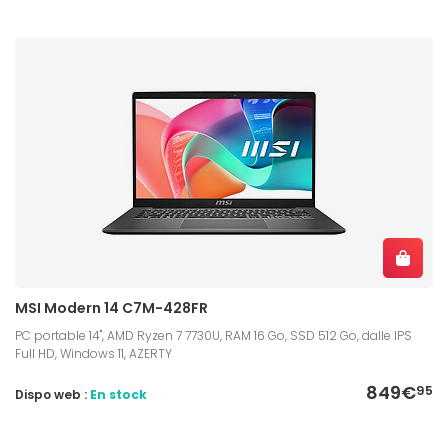
MSI Modern 14 C7M-428FR
PC portable 14", AMD Ryzen 7 7730U, RAM 16 Go, SSD 512 Go, dalle IPS
Full HD, Windows 11, AZERTY
849€
95
Dispo web :
En stock