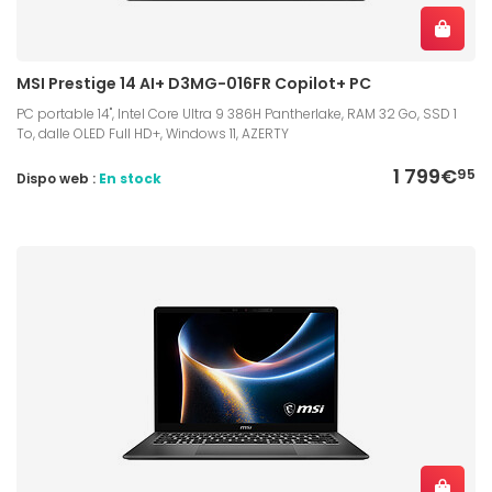
MSI Prestige 14 AI+ D3MG-016FR Copilot+ PC
PC portable 14", Intel Core Ultra 9 386H Pantherlake, RAM 32 Go, SSD 1
To, dalle OLED Full HD+, Windows 11, AZERTY
1 799€
95
Dispo web :
En stock