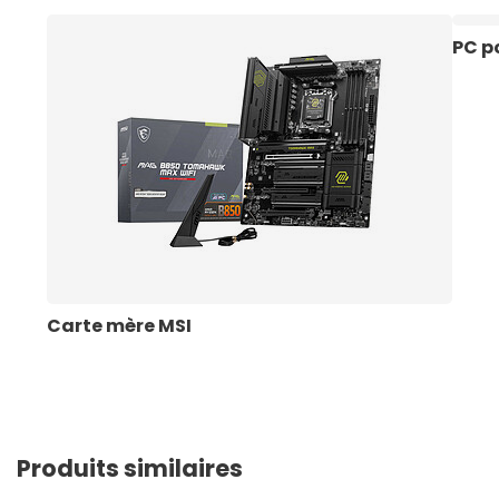
PC p
Carte mère MSI
Produits similaires