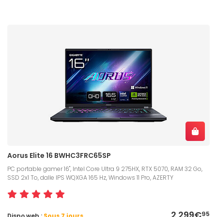
Aorus Elite 16 BWHC3FRC65SP
PC portable gamer 16", Intel Core Ultra 9 275HX, RTX 5070, RAM 32 Go,
SSD 2x1 To, dalle IPS WQXGA 165 Hz, Windows 11 Pro, AZERTY
2 299€
95
Dispo web :
Sous 7 jours