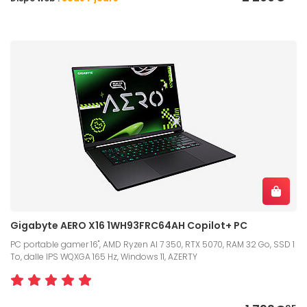
Gigabyte AERO X16 1WH93FRC64AH Copilot+ PC
PC portable gamer 16", AMD Ryzen AI 7 350, RTX 5070, RAM 32 Go, SSD 1
To, dalle IPS WQXGA 165 Hz, Windows 11, AZERTY