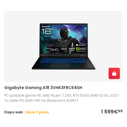
Gigabyte Gaming A18 3VHK3FRC64SH
PC portable gamer 18", AMD Ryzen 7 260, RTX 5060, RAM 32 Go, SSD 1
To, dalle IPS QHD+ 165 Hz, Windows 11, AZERTY
1 599€
95
Dispo web :
Sous 7 jours