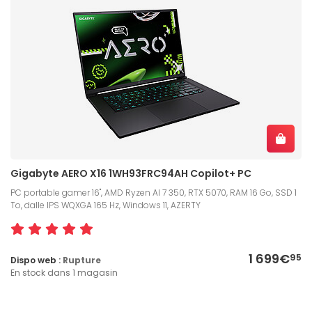
Gigabyte AERO X16 1WH93FRC94AH Copilot+ PC
PC portable gamer 16", AMD Ryzen AI 7 350, RTX 5070, RAM 16 Go, SSD 1
To, dalle IPS WQXGA 165 Hz, Windows 11, AZERTY
1 699€
95
Dispo web :
Rupture
En stock dans 1 magasin