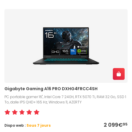
Gigabyte Gaming A16 PRO DXHG4FRCC4SH
PC portable gamer 16", Intel Core 7 240H, RTX 5070 Ti, RAM 32 Go, SSD 1
To, dalle IPS QHD+ 165 Hz, Windows 11, AZERTY
2 099€
95
Dispo web :
Sous 7 jours