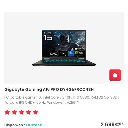
Gigabyte Gaming A16 PRO DYHG5FRCC4SH
PC portable gamer 16", Intel Core 7 240H, RTX 5080, RAM 32 Go, SSD 1
To, dalle IPS QHD+ 165 Hz, Windows 11, AZERTY
2 699€
95
Dispo web :
En stock