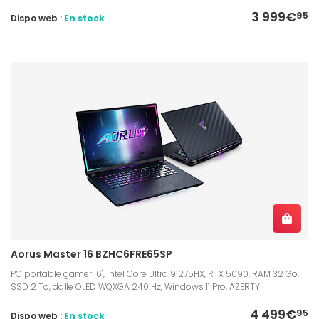
3 999€
95
Dispo web :
En stock
Aorus Master 16 BZHC6FRE65SP
PC portable gamer 16", Intel Core Ultra 9 275HX, RTX 5090, RAM 32 Go,
SSD 2 To, dalle OLED WQXGA 240 Hz, Windows 11 Pro, AZERTY
4 499€
95
Dispo web :
En stock