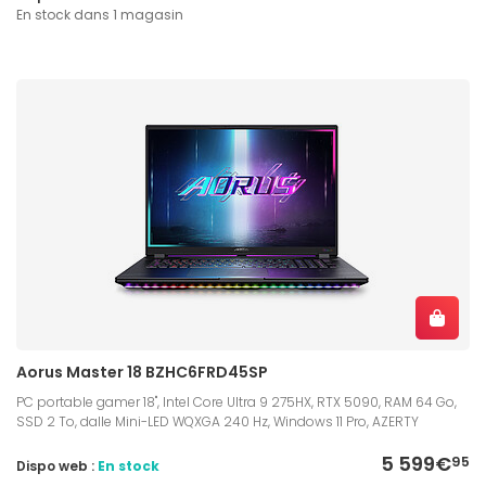
En stock dans 1 magasin
Aorus Master 18 BZHC6FRD45SP
PC portable gamer 18", Intel Core Ultra 9 275HX, RTX 5090, RAM 64 Go,
SSD 2 To, dalle Mini-LED WQXGA 240 Hz, Windows 11 Pro, AZERTY
5 599€
95
Dispo web :
En stock