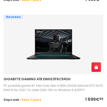
Nouveau
GIGABYTE GAMING A16 EWHS3FRC94SH
PC portable gamer 16", Intel Core Ultra 9 185H, NVIDIA GeForce RTX 5070,
RAM 16 Go, SSD 1 To, dalle QHD+ 165 Hz, Windows 11, AZERTY
1 699€
95
Dispo web :
Sous 7 jours