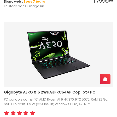
1 799€
95
Dispo web :
Sous 7 jours
En stock dans 1 magasin
Gigabyte AERO X16 2WHA3FRC64AP Copilot+ PC
PC portable gamer 16", AMD Ryzen AI 9 HX 370, RTX 5070, RAM 32 Go,
SSD 1 To, dalle IPS WQXGA 165 Hz, Windows 11 Pro, AZERTY