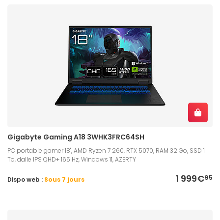
Gigabyte Gaming A18 3WHK3FRC64SH
PC portable gamer 18", AMD Ryzen 7 260, RTX 5070, RAM 32 Go, SSD 1
To, dalle IPS QHD+ 165 Hz, Windows 11, AZERTY
1 999€
95
Dispo web :
Sous 7 jours