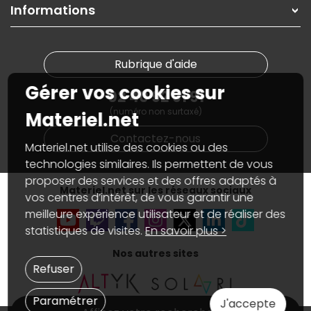
On répare votre PC portable
SAV, demander un retour
Informations
On rachète votre carte graphique
Informations
PC sur mesure : Votre RDV personnalisé
Guides d'achats et tutoriels
Plan du site
Notre démarche écologique
Nos marques
Materiel.net recrute
Rubrique d'aide
Conditions générales de vente
Notre programme d'affiliation
Marketplace
Gérer vos cookies sur
Partenariat & Sponsoring
02 40 92 91 91
Informations légales
(numéro non surtaxé)
Données personnelles
et
cookies
Materiel.net
Gérer vos cookies
Contactez-nous
Accessibilité : non conforme
Materiel.net utilise des cookies ou des
technologies similaires. Ils permettent de vous
proposer des services et des offres adaptés à
Materiel.net sur les réseaux sociaux
vos centres d’intérêt, de vous garantir une
meilleure expérience utilisateur et de réaliser des
statistiques de visites.
En savoir plus >
Nos autres sites
Refuser
Paramétrer
J'accepte