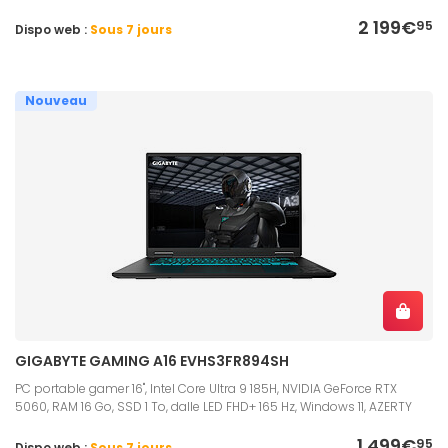
2 199€
95
Dispo web :
Sous 7 jours
Nouveau
GIGABYTE GAMING A16 EVHS3FR894SH
PC portable gamer 16", Intel Core Ultra 9 185H, NVIDIA GeForce RTX
5060, RAM 16 Go, SSD 1 To, dalle LED FHD+ 165 Hz, Windows 11, AZERTY
1 499€
95
Dispo web :
Sous 7 jours