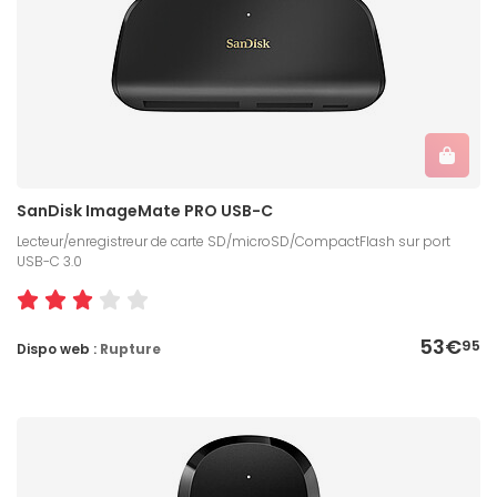
SanDisk ImageMate PRO USB-C
Lecteur/enregistreur de carte SD/microSD/CompactFlash sur port
USB-C 3.0
53€
95
Dispo web :
Rupture