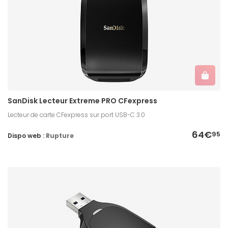
SanDisk Lecteur Extreme PRO CFexpress
Lecteur de carte CFexpress sur port USB-C 3.0
64€
95
Dispo web :
Rupture