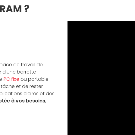
 RAM ?
espace de travail de
e d'une barrette
re
PC fixe
ou portable
tâche et de rester
lications claires et des
ptée à vos besoins
,