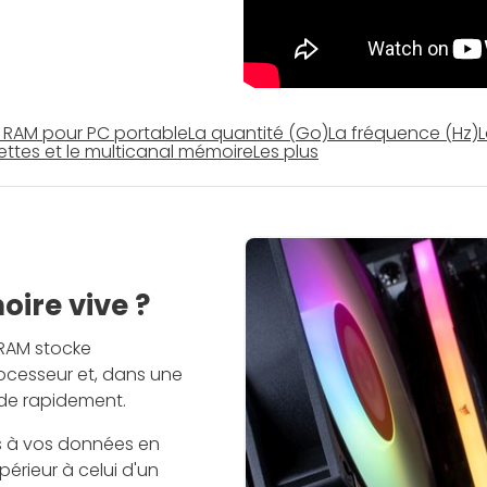
 RAM pour PC portable
La quantité (Go)
La fréquence (Hz)
ttes et le multicanal mémoire
Les plus
oire vive ?
a RAM stocke
ocesseur et, dans une
de rapidement.
s à vos données en
rieur à celui d'un