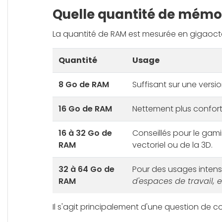
Quelle quantité de mémoi
La quantité de RAM est mesurée en gigaoctets.
Quantité
Usage
8 Go de RAM
Suffisant sur une vers
16 Go de RAM
Nettement plus conforta
16 à 32 Go de
Conseillés pour le gam
RAM
vectoriel ou de la 3D.
32 à 64 Go de
Pour des usages intensi
RAM
d'espaces de travail, e
Il s'agit principalement d'une question de c