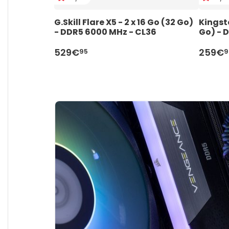
G.Skill Flare X5 - 2 x 16 Go (32 Go) 
Kingsto
- DDR5 6000 MHz - CL36
Go) - 
529€
259€
95
9