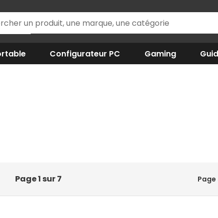
rtable
Configurateur PC
Gaming
Gui
Page 1 sur 7
Page 