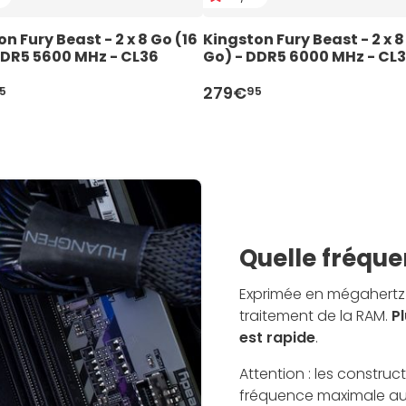
n Fury Beast - 2 x 8 Go (16 
Kingston Fury Beast - 2 x 8 
DDR5 5600 MHz - CL36
Go) - DDR5 6000 MHz - CL
279€
5
95
Quelle fréque
Exprimée en mégahertz
traitement de la RAM.
Pl
est rapide
.
Attention : les constru
fréquence maximale au-