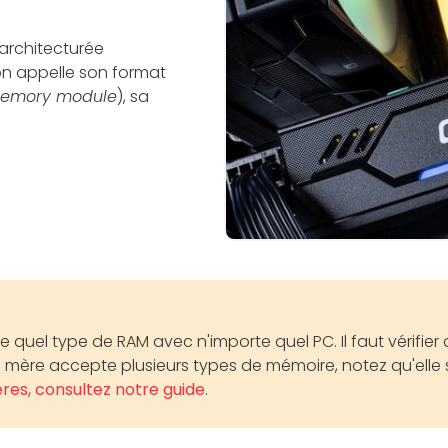
 architecturée
n appelle son format
 memory module
), sa
orte quel type de RAM avec n'importe quel PC. Il faut vérif
 mère accepte plusieurs types de mémoire, notez qu'elle se
ères, consultez notre guide
.