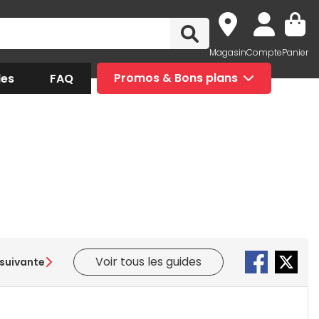
Magasin
Compte
Panier
des
FAQ
Promos & Bons plans
Voir tous les guides
suivante