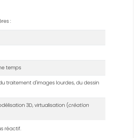
res :
ême temps
u traitement d'images lourdes, du dessin
lisation 3D, virtualisation (
création
s réactif.