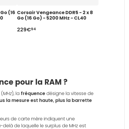
Go (16 
Corsair Vengeance DDR5 - 2 x 8 
Kingston Fury
30
Go (16 Go) - 5200 MHz - CL40
(32 Go) - D
229€
589€
94
95
nce pour la RAM ?
 (
MHz
), la
fréquence
désigne la vitesse de
us la mesure est haute, plus la barrette
cteurs de carte mère indiquent une
delà de laquelle le surplus de MHz est