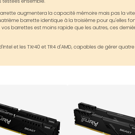
rs testées ensemble.
barrette augmentera la capacité mémoire mais pas la vites
atrième barrette identique à la troisième pour qu'elles fon
vos barrettes est moins rapide que les autres, ces dernière
d'Intel et les TXr40 et TR4 d'AMD, capables de gérer quat