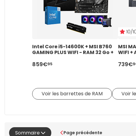
10/1
Intel Core i5-14600K + MSI B760 
MSI M
GAMING PLUS WIFI - RAM 32 Go + 
WIFI +
AiO 360
(Versi
859€
739€
95
9
Voir les barrettes de RAM
Voir l
Sommaire
Page précédente