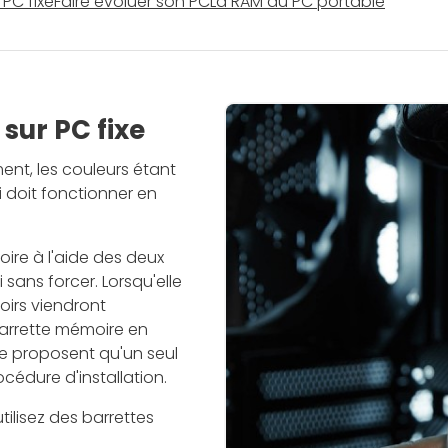
 PC fixe
Faire évoluer son PC
La RAM du PC portable
sur PC fixe
nt, les couleurs étant
i doit fonctionner en
moire à l'aide des deux
 sans forcer. Lorsqu'elle
oirs viendront
arrette mémoire en
ne proposent qu'un seul
cédure d'installation.
ilisez des barrettes