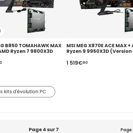
0
AG B850 TOMAHAWK MAX 
MSI MEG X870E ACE MAX + 
 AMD Ryzen 7 9800X3D 
Ryzen 9 9950X3D (Version 
on tray)
1 519€
0
90
es kits d'évolution PC
Page 4 sur 7
Page 