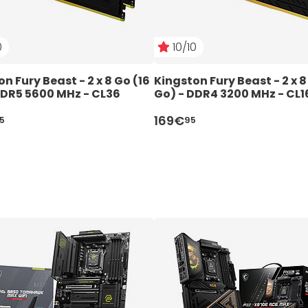
0
10/10
n Fury Beast - 2 x 8 Go (16 
Kingston Fury Beast - 2 x 8 
DDR5 5600 MHz - CL36
Go) - DDR4 3200 MHz - CL1
169€
5
95