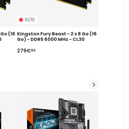
10/10
10/10
Go (16 
Kingston Fury Beast - 2 x 8 Go (16 
Kingston Fury
6
Go) - DDR5 6000 MHz - CL30
(32 Go) - D
279€
589€
95
95