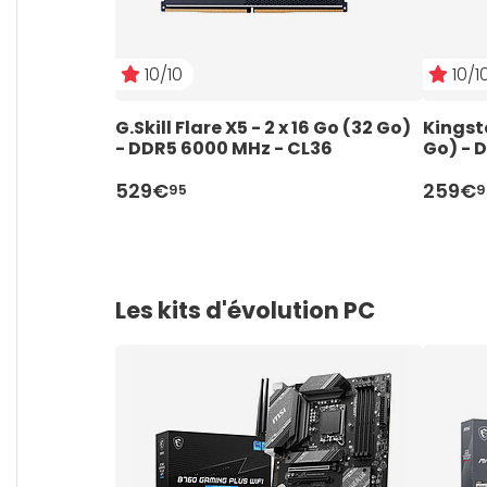
10/10
10/1
G.Skill Flare X5 - 2 x 16 Go (32 Go) 
Kingsto
- DDR5 6000 MHz - CL36
Go) - 
529€
259€
95
9
Les kits d'évolution PC