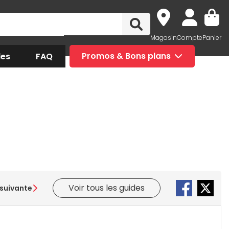
Magasin
Compte
Panier
des
FAQ
Promos & Bons plans
Voir tous les guides
suivante