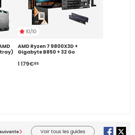
10/10
10/10
AMD 
AMD Ryzen 7 9800X3D + 
AMD Ryzen 7
tray)
Gigabyte B850 + 32 Go
Gigabyte B6
- AiO 240
1 179€
1 149€
95
95
Voir tous les guides
suivante