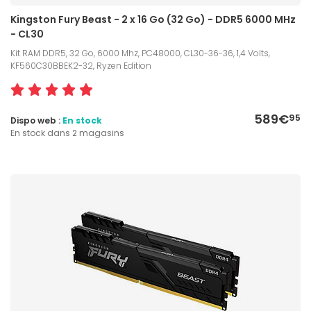
Kingston Fury Beast - 2 x 16 Go (32 Go) - DDR5 6000 MHz
- CL30
Kit RAM DDR5, 32 Go, 6000 Mhz, PC48000, CL30-36-36, 1,4 Volts,
KF560C30BBEK2-32, Ryzen Edition
589€
95
Dispo web :
En stock
En stock dans 2 magasins