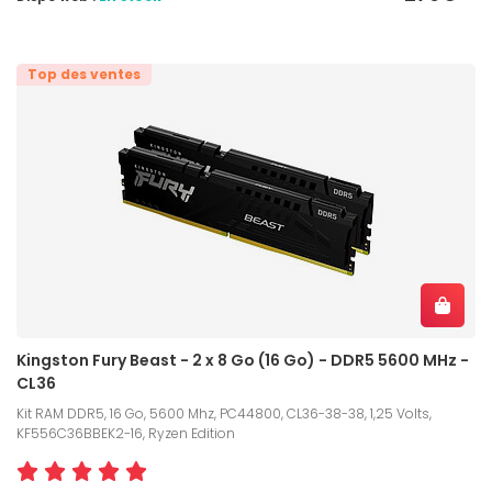
Top des ventes
Kingston Fury Beast - 2 x 8 Go (16 Go) - DDR5 5600 MHz -
CL36
Kit RAM DDR5, 16 Go, 5600 Mhz, PC44800, CL36-38-38, 1,25 Volts,
KF556C36BBEK2-16, Ryzen Edition