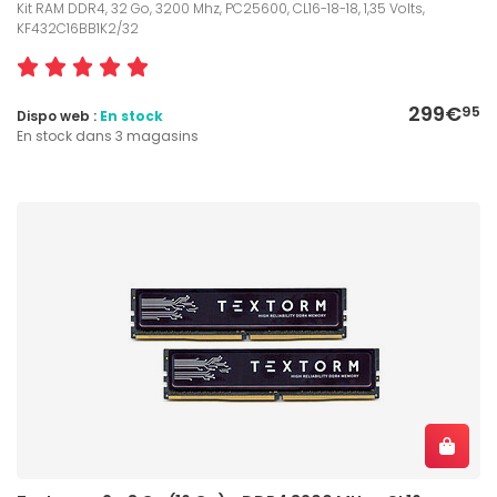
Kit RAM DDR4, 32 Go, 3200 Mhz, PC25600, CL16-18-18, 1,35 Volts,
KF432C16BB1K2/32
299€
95
Dispo web :
En stock
En stock dans 3 magasins