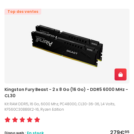
Top des ventes
Kingston Fury Beast - 2 x 8 Go (16 Go) - DDR5 6000 MHz -
CL30
Kit RAM DDR5, 16 Go, 6000 Mhz, PC48000, CL30-36-36, 1,4 Volts,
KF560C30BBEK2-16, Ryzen Edition
279€
95
Dispo web :
En stock