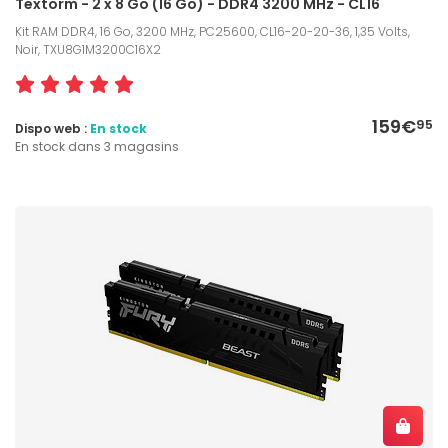
Textorm - 2 x 8 Go (16 Go) - DDR4 3200 MHz - CL16
Kit RAM DDR4, 16 Go, 3200 MHz, PC25600, CL16-20-20-36, 1,35 Volts,
Noir, TXU8G1M3200C16X2
159€
95
Dispo web :
En stock
En stock dans 3 magasins