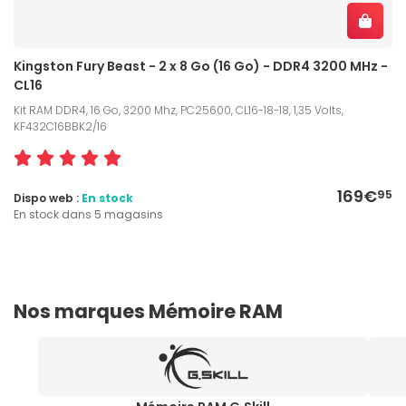
Kingston Fury Beast - 2 x 8 Go (16 Go) - DDR4 3200 MHz -
CL16
Kit RAM DDR4, 16 Go, 3200 Mhz, PC25600, CL16-18-18, 1,35 Volts,
KF432C16BBK2/16
169€
95
Dispo web :
En stock
En stock dans 5 magasins
Nos marques Mémoire RAM