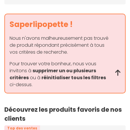
robustes, capables de supporter des charges de
travail intensives. Gardien de vos données, la
mémoire ECC vous permet d'aborder vos projets
Saperlipopette !
critiques avec une confiance renforcée.
Nous n'avons malheureusement pas trouvé
de produit répondant précisément à tous
vos critères de recherche.
Pour trouver votre bonheur, nous vous
invitons à
supprimer un ou plusieurs
critères
ou à
réinitialiser tous les filtres
ci-dessus.
Découvrez les produits favoris de nos
clients
Top des ventes