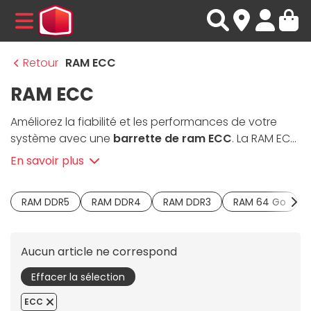
MENU
Retour
RAM ECC
RAM ECC
Améliorez la fiabilité et les performances de votre
système avec une
barrette de ram ECC
. La RAM ECC
est un
type de mémoire vive
conçu pour détecter et
En savoir plus
corriger les erreurs de données les plus courantes. La
mémoire ECC
permet ainsi de protéger contre les
RAM DDR5
RAM DDR4
RAM DDR3
RAM 64 Go
défaillances systémiques et les corruptions de
données qui peuvent survenir dans vos opérations
informatiques quotidiennes. Avec un niveau de
Aucun article ne correspond
surveillance élevé, la ram ECC est nécessaire pour
les
serveurs et les stations de calcul
qui gèrent des
Effacer la sélection
bases de données volumineuses. Outre sa capacité
ECC
d'auto-correction, la
RAM ECC
se dote de modules