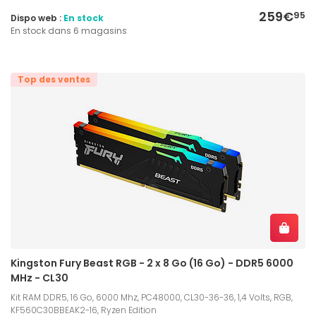
259€
95
Dispo web :
En stock
En stock dans 6 magasins
Top des ventes
Kingston Fury Beast RGB - 2 x 8 Go (16 Go) - DDR5 6000
MHz - CL30
Kit RAM DDR5, 16 Go, 6000 Mhz, PC48000, CL30-36-36, 1,4 Volts, RGB,
KF560C30BBEAK2-16, Ryzen Edition