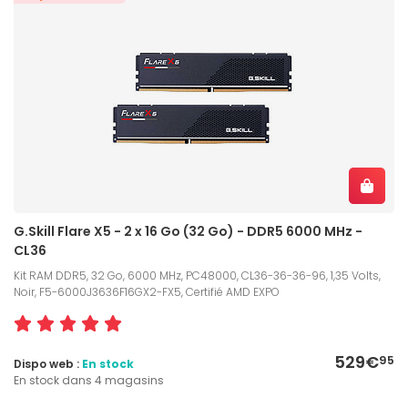
G.Skill Flare X5 - 2 x 16 Go (32 Go) - DDR5 6000 MHz -
CL36
Kit RAM DDR5, 32 Go, 6000 MHz, PC48000, CL36-36-36-96, 1,35 Volts,
Noir, F5-6000J3636F16GX2-FX5, Certifié AMD EXPO
529€
95
Dispo web :
En stock
En stock dans 4 magasins