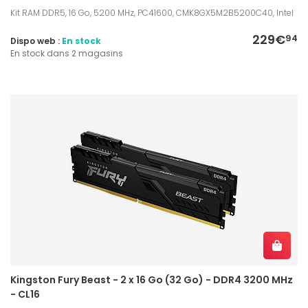
Kit RAM DDR5, 16 Go, 5200 MHz, PC41600, CMK8GX5M2B5200C40, Intel
229€
94
Dispo web :
En stock
En stock dans 2 magasins
Kingston Fury Beast - 2 x 16 Go (32 Go) - DDR4 3200 MHz
- CL16