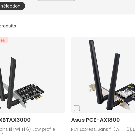
a sélection
 produits
tes
r
TXBTAX3000
Asus PCE-AX1800
ns fil (Wi-Fi 6), Low profile
PCI-Express, Sans fil (Wi-Fi 6),