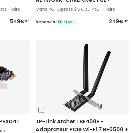
ts, Filaire
Carte PCI-Express 2,5 GbE, PoE+, Filaire
549€
249€
95
95
Dispo web :
En stock
SPEXD4T
TP-Link Archer TBE400E -
Adaptateur PCIe Wi-Fi 7 BE6500 +
ire