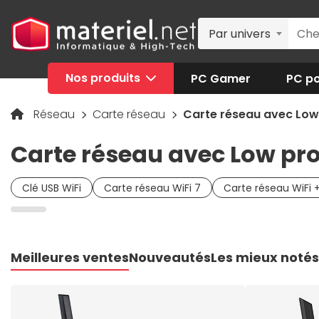
Par univers
Nos produits
PC Gamer
PC po
Réseau
Carte réseau
Carte réseau avec Low 
Carte réseau avec Low pro
Clé USB WiFi
Carte réseau WiFi 7
Carte réseau WiFi 
Meilleures ventes
Nouveautés
Les mieux notés