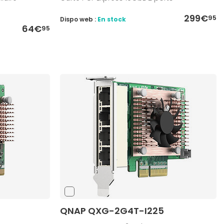
299€
95
Dispo web :
En stock
64€
95
QNAP QXG-2G4T-I225