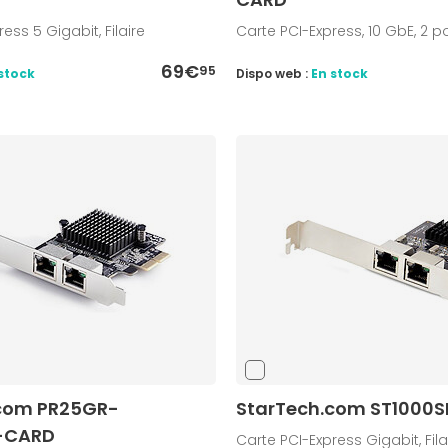
ess 5 Gigabit, Filaire
Carte PCI-Express, 10 GbE, 2 por
69€
95
stock
Dispo web :
En stock
.com PR25GR-
StarTech.com ST1000
-CARD
Carte PCI-Express Gigabit, Fila