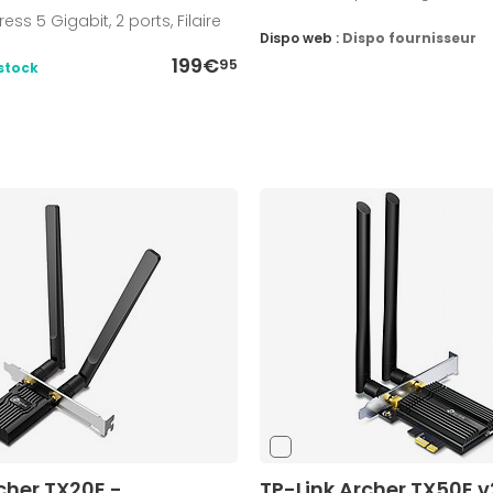
ess 5 Gigabit, 2 ports, Filaire
Dispo web :
Dispo fournisseur
199€
95
stock
cher TX20E -
TP-Link Archer TX50E v