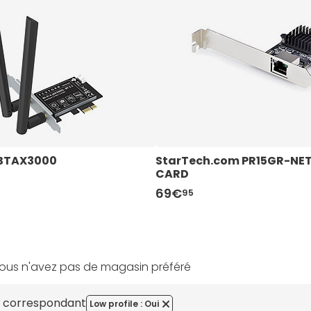
BTAX3000
StarTech.com PR15GR-N
CARD
69€
95
ous n'avez pas de magasin préféré
es correspondant
Low profile : Oui