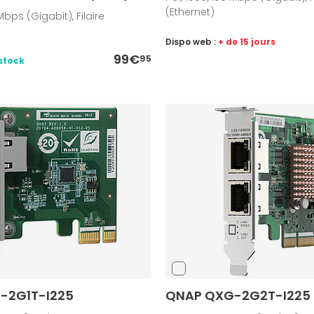
(Ethernet)
Mbps (Gigabit), Filaire
Dispo web :
+ de 15 jours
99€
95
stock
-2G1T-I225
QNAP QXG-2G2T-I225