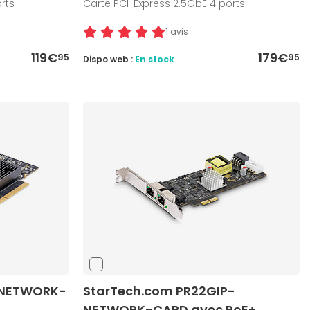
rts
Carte PCI-Express 2.5GbE 4 ports
1 avis
119€
179€
95
95
Dispo web :
En stock
-NETWORK-
StarTech.com PR22GIP-
NETWORK-CARD avec PoE+