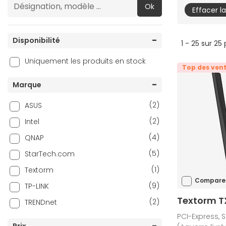
Ok
Effacer l
Disponibilité
1 - 25 sur 25
Uniquement les produits en stock
Top des ven
Marque
(2)
ASUS
(2)
Intel
(4)
QNAP
(5)
StarTech.com
(1)
Textorm
Compare
(9)
TP-LINK
Textorm 
(2)
TRENDnet
PCI-Express, Sa