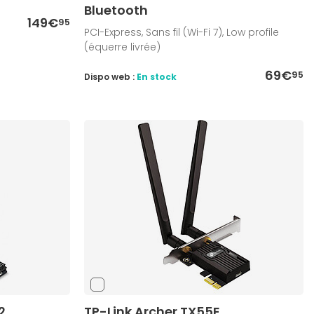
Bluetooth
149€
95
PCI-Express, Sans fil (Wi-Fi 7), Low profile
(équerre livrée)
69€
95
Dispo web :
En stock
2
TP-Link Archer TX55E