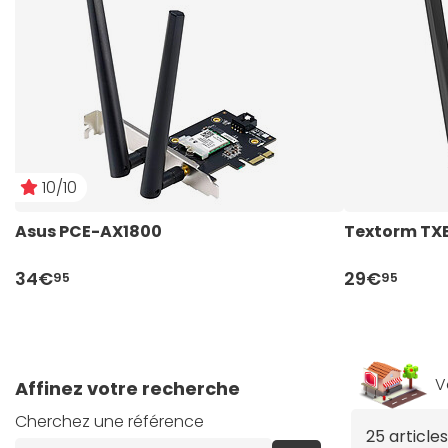
10/10
Asus PCE-AX1800
Textorm TX
34€
29€
95
95
V
Affinez votre recherche
Cherchez une référence
25 articl