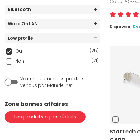
Carte PCI-Exp
(1)
Wi-Fi 7
Bluetooth
(2)
Wi-Fi A (IEEE 802.11a)
Wake On LAN
Dispo web :
En 
(3)
Wi-Fi AC
Low profile
(3)
Wi-Fi AC 1733 Mbps (IEEE 802.11ac)
(5)
Wi-Fi B (IEEE 802.11b)
(25)
Oui
(5)
Wi-Fi G (IEEE 802.11g)
(71)
Non
(1)
Wi-Fi N 150 Mbps (IEEE 802.11n)
(5)
Wi-Fi N 300 Mbps (IEEE 802.11n)
Voir uniquement les produits
vendus par Materiel.net
Zone bonnes affaires
Les produits à prix réduits
StarTech
CARD