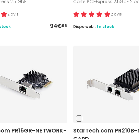
ress 2,5 GbE
Carte PCI-Express 2.5GbE 2 po
2 avis
2 avis
94€
95
stock
Dispo web :
En stock
.com PR15GR-NETWORK-
StarTech.com PR210B
CARD