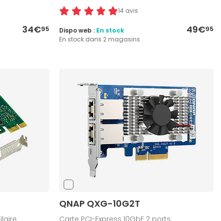
14 avis
34€
49€
95
95
Dispo web :
En stock
En stock dans 2 magasins
QNAP QXG-10G2T
ilaire
Carte PCI-Express 10GbE 2 ports