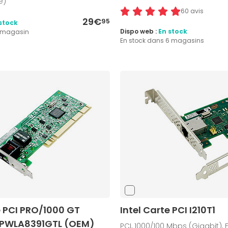
e)
60 avis
29€
95
stock
Dispo web :
En stock
1 magasin
En stock dans 6 magasins
e PCI PRO/1000 GT
Intel Carte PCI I210T1
 PWLA8391GTL (OEM)
PCI, 1000/100 Mbps (Gigabit), F