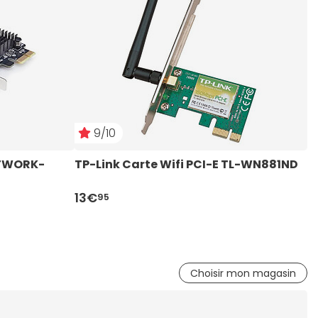
9/10
ETWORK-
TP-Link Carte Wifi PCI-E TL-WN881ND
T
13€
9
95
Choisir mon magasin