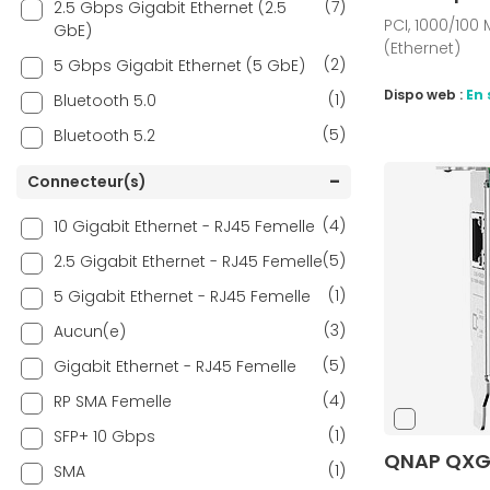
(7)
2.5 Gbps Gigabit Ethernet (2.5
PCI, 1000/100 
GbE)
(Ethernet)
(2)
5 Gbps Gigabit Ethernet (5 GbE)
Dispo web :
En 
(1)
Bluetooth 5.0
(5)
Bluetooth 5.2
(1)
Bluetooth 5.4
Connecteur(s)
(6)
Wi-Fi 6 AX
(4)
10 Gigabit Ethernet - RJ45 Femelle
(1)
Wi-Fi 6 AX 1148 (IEEE 802.11ax)
(5)
2.5 Gigabit Ethernet - RJ45 Femelle
(1)
Wi-Fi 6 AX 1201 (IEE 802.11ax)
(1)
5 Gigabit Ethernet - RJ45 Femelle
(2)
Wi-Fi 6 AX 1800 (IEEE 802.11ax)
(3)
Aucun(e)
(4)
Wi-Fi 6 AX 2402 (IEEE 802.11ax)
(5)
Gigabit Ethernet - RJ45 Femelle
(3)
Wi-Fi 6 AX 3000 (IEEE 802.11ax)
(4)
RP SMA Femelle
(1)
Wi-Fi 6 AX 5400 (IEEE 802.11ax)
(1)
SFP+ 10 Gbps
(6)
Wi-Fi 6 AX 574 (IEEE 802.11ax)
QNAP QXG
(1)
SMA
(2)
Wi-Fi 6E