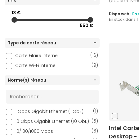
Prix
(équerre livré
13 €
Dispo web :
En 
En stock dans 
550 €
Type de carte réseau
(16)
Carte Filaire Interne
(9)
Carte Wi-Fi Interne
Norme(s) réseau
(1)
1 Gbps Gigabit Ethernet (1 GbE)
(5)
10 Gbps Gigabit Ethernet (10 GbE)
Intel Cart
(6)
10/100/1000 Mbps
Desktop -