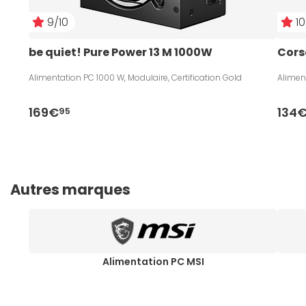
9/10
10
be quiet! Pure Power 13 M 1000W
Cors
Alimentation PC 1000 W, Modulaire, Certification Gold
Aliment
169€
134
95
Autres marques
Alimentation PC MSI