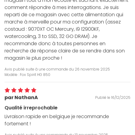
magasin tout à mon écoute et sachant exactement
comment répondre à mes interrogations. Je suis
reparti de ce magasin avec cette alimentation qui
marche à merveille pour ma configuration (assez
costaud : 9070XT OC Mercury, i9 12900KF,
watercooling, 3 to SSD, 32 GO DRAM). Je
recommande donc à toutes personnes en
recherche de réponse claire de se rendre dans son
magasin le plus proche !
Avis publié suite à une commande du
26 novembre 2025
Modèle : Fox Spirit HG 850
par NathanA
Publié le 16/12/2025
Qualité irreprochable
Livraison rapide en belgique je recommande
fortement !
Avis publié suite à une commande du
13 novembre 2025