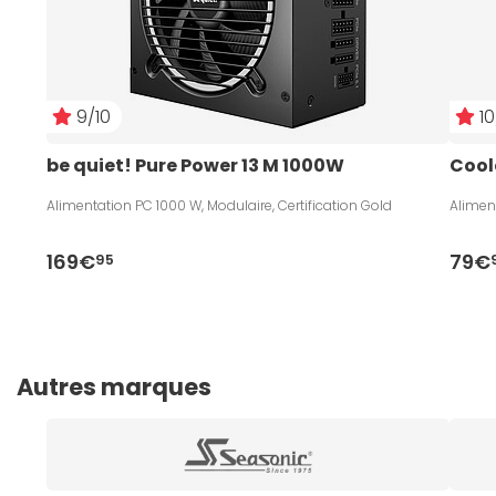
9/10
10
be quiet! Pure Power 13 M 1000W
Cool
Alimentation PC 1000 W, Modulaire, Certification Gold
Aliment
169€
79€
95
Autres marques