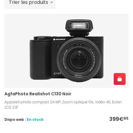
Trier les produits
AgfaPhoto Realishot C130 Noir
Appareil photo compact 24 MP, Zoom optique 10x, Vidéo 4K, Ecran
LCD 2.8''
399€
95
Dispo web :
En stock