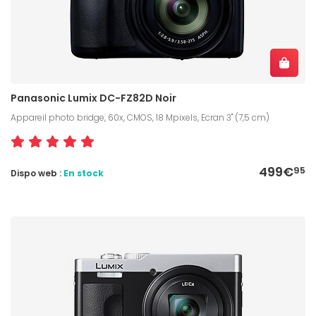
Panasonic Lumix DC-FZ82D Noir
Appareil photo bridge, 60x, CMOS, 18 Mpixels, Ecran 3" (7,5 cm)
499€
95
Dispo web :
En stock