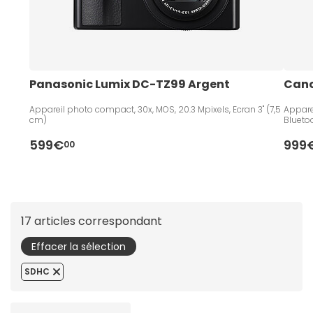
Panasonic Lumix DC-TZ99 Argent
Cano
Appareil photo compact, 30x, MOS, 20.3 Mpixels, Ecran 3" (7,5
Apparei
cm)
Bluetoo
599€
999
00
17 articles correspondant
Effacer la sélection
SDHC