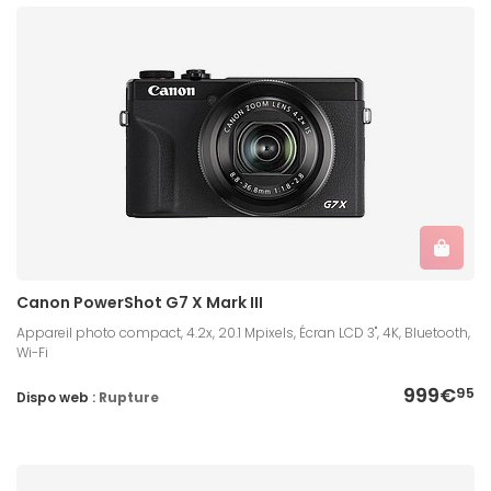
Canon PowerShot G7 X Mark III
Appareil photo compact, 4.2x, 20.1 Mpixels, Écran LCD 3'', 4K, Bluetooth,
Wi-Fi
999€
95
Dispo web :
Rupture