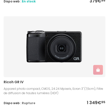
379€
95
Dispo web :
En stock
Ricoh GR IV
Appareil photo compact, CMOS, 24.24 Mpixels, Ecran 3" (7,5cm), Filtre
de diffusion de hautes lumières (HDF)
1 349€
95
Dispo web :
Rupture