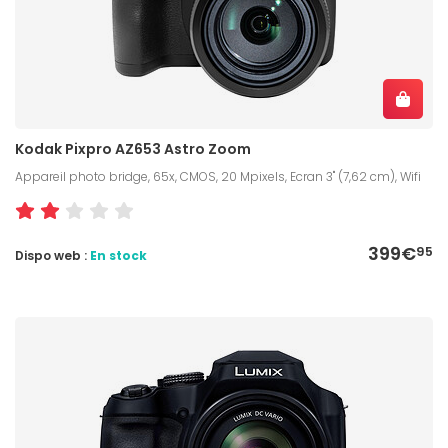
Kodak Pixpro AZ653 Astro Zoom
Appareil photo bridge, 65x, CMOS, 20 Mpixels, Ecran 3" (7,62 cm), Wifi
399€
95
Dispo web :
En stock