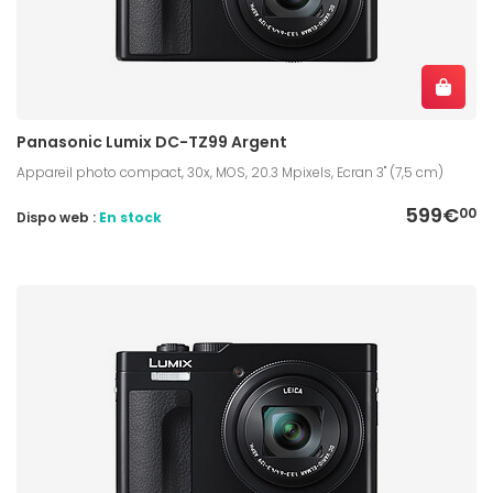
Panasonic Lumix DC-TZ99 Argent
Appareil photo compact, 30x, MOS, 20.3 Mpixels, Ecran 3" (7,5 cm)
599€
00
Dispo web :
En stock