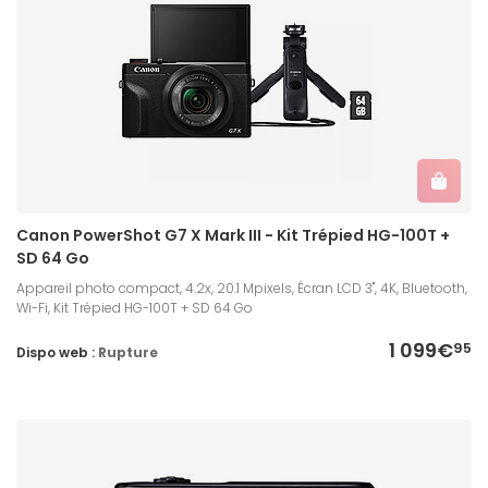
Canon PowerShot G7 X Mark III - Kit Trépied HG-100T +
SD 64 Go
Appareil photo compact, 4.2x, 20.1 Mpixels, Écran LCD 3'', 4K, Bluetooth,
Wi-Fi, Kit Trépied HG-100T + SD 64 Go
1 099€
95
Dispo web :
Rupture