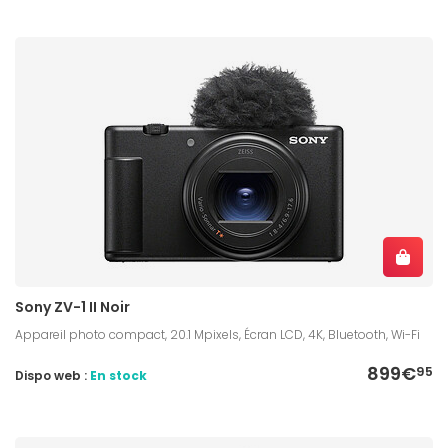
Sony ZV-1 II Noir
Appareil photo compact, 20.1 Mpixels, Écran LCD, 4K, Bluetooth, Wi-Fi
899€
95
Dispo web :
En stock