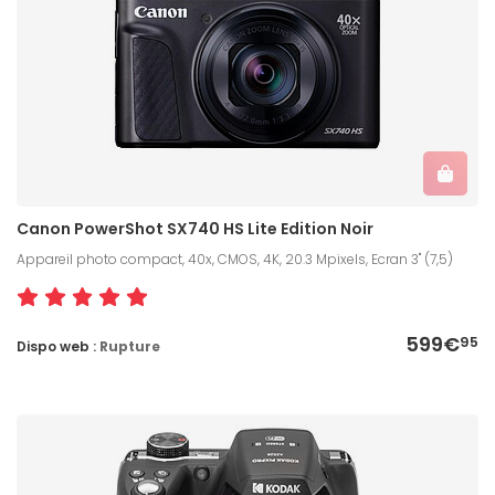
Canon PowerShot SX740 HS Lite Edition Noir
Appareil photo compact, 40x, CMOS, 4K, 20.3 Mpixels, Ecran 3" (7,5)
599€
95
Dispo web :
Rupture