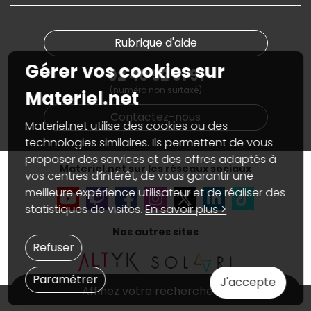
PC sur mesure : Votre RDV personnalisé
Guides d'achats et tutoriels
Plan du site
Notre démarche écologique
Nos marques
Materiel.net recrute
Rubrique d'aide
Conditions générales de vente
Notre programme d'affiliation
Marketplace
Gérer vos cookies sur
Partenariat & Sponsoring
02 40 92 91 91
Informations légales
(numéro non surtaxé)
Données personnelles
et
cookies
Materiel.net
Gérer vos cookies
Contactez-nous
Accessibilité : non conforme
Materiel.net utilise des cookies ou des
technologies similaires. Ils permettent de vous
proposer des services et des offres adaptés à
Materiel.net sur les réseaux sociaux
vos centres d’intérêt, de vous garantir une
meilleure expérience utilisateur et de réaliser des
statistiques de visites.
En savoir plus >
Nos autres sites
Refuser
Paramétrer
J'accepte
Affinez votre recherche