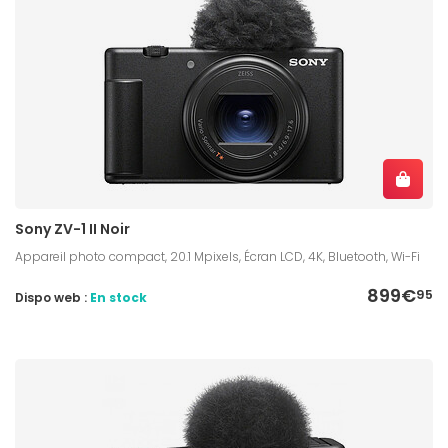
Sony ZV-1 II Noir
Appareil photo compact, 20.1 Mpixels, Écran LCD, 4K, Bluetooth, Wi-Fi
899€
95
Dispo web :
En stock