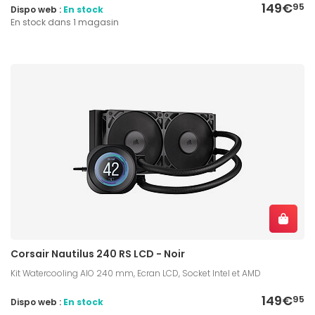
149€
95
Dispo web :
En stock
En stock dans 1 magasin
Corsair Nautilus 240 RS LCD - Noir
Kit Watercooling AIO 240 mm, Ecran LCD, Socket Intel et AMD
149€
95
Dispo web :
En stock