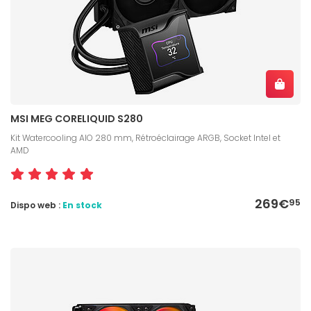
MSI MEG CORELIQUID S280
Kit Watercooling AIO 280 mm, Rétroéclairage ARGB, Socket Intel et
AMD
269€
95
Dispo web :
En stock