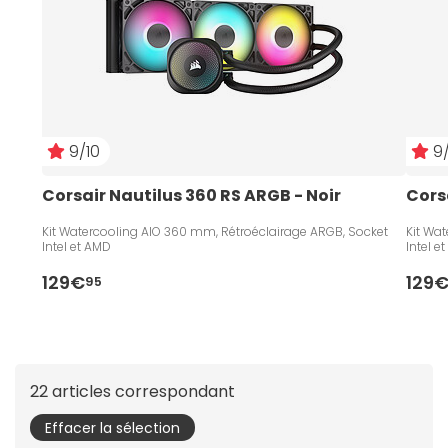
9/10
9/
Corsair Nautilus 360 RS ARGB - Noir
Cors
Kit Watercooling AIO 360 mm, Rétroéclairage ARGB, Socket
Kit Wa
Intel et AMD
Intel e
129€
129
95
22 articles correspondant
Effacer la sélection