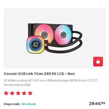
Corsair iCUE Link Titan 240 RX LCD - Noir
Kit Watercooling AIO 240 mm, Rétroéclairage ARGB, Ecran LCD 2.1",
Socket Intel et AMD
264€
95
Dispo web :
En stock