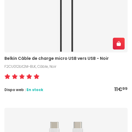
Belkin Câble de charge micro USB vers USB - Noir
F2CU012bt2M-BLK, Câble, Noir
11€
99
Dispo web :
En stock