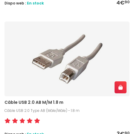
4€
90
Dispo web :
En stock
Câble USB 2.0 AB M/M 1.8 m
Câble USB 2.0 Type AB (Mâle/Mâle) - 1.8 m
3€
90