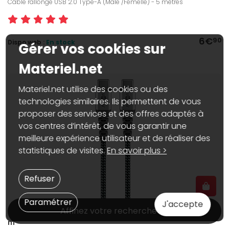
Câble rallonge USB 2.0 Type-A (Mâle /Femelle) - 5 mètres
6€
90
Dispo web :
En stock
Gérer vos cookies sur
Materiel.net
Materiel.net utilise des cookies ou des
technologies similaires. Ils permettent de vous
proposer des services et des offres adaptés à
vos centres d’intérêt, de vous garantir une
meilleure expérience utilisateur et de réaliser des
statistiques de visites.
En savoir plus >
Refuser
Paramétrer
J'accepte
Affinez votre recherche
Goobay Câble SuperSoft Textile USB-C 2.0 (M/M) - 0.15
m