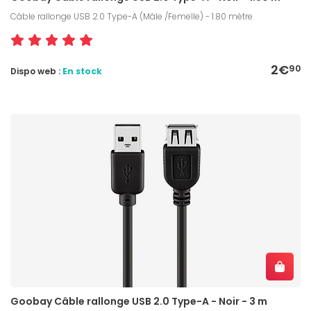
Câble rallonge USB 2.0 Type-A (Mâle /Femelle) - 1.80 mètre
2€
90
Dispo web :
En stock
Goobay Câble rallonge USB 2.0 Type-A - Noir - 3 m