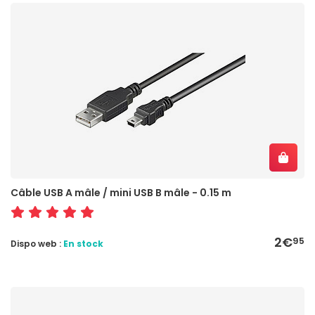
Câble USB A mâle / mini USB B mâle - 0.15 m
2€
95
Dispo web :
En stock