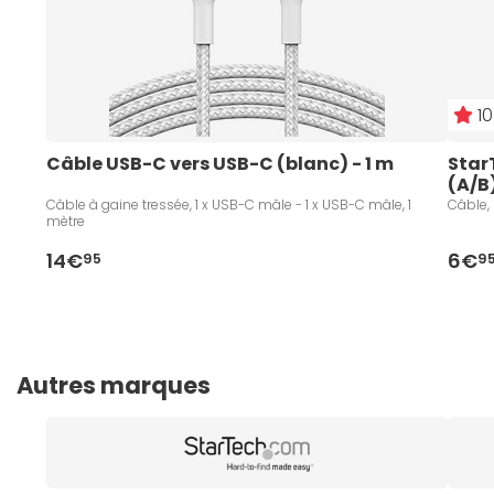
10
Câble USB-C vers USB-C (blanc) - 1 m
Star
(A/B
Câble à gaine tressée, 1 x USB-C mâle - 1 x USB-C mâle, 1
Câble, 
mètre
14€
6€
95
9
Autres marques