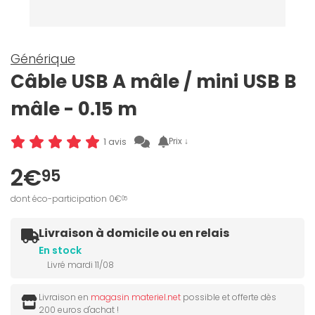
Générique
Câble USB A mâle / mini USB B
mâle - 0.15 m
Prix ↓
1 avis
2€
95
dont éco-participation 0€
05
Livraison à domicile ou en relais
En stock
Livré mardi 11/08
Livraison en
magasin materiel.net
possible et offerte dès
200 euros d'achat !