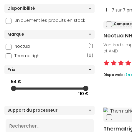
Disponibilité
1 - 7 sur 7 p
Uniquement les produits en stock
Compare
Marque
Noctua NH
Ventirad simpl
(1)
Noctua
et AMD
(6)
Thermalright
Prix
Dispo web :
En 
54 €
110 €
Support du processeur
Thermalri