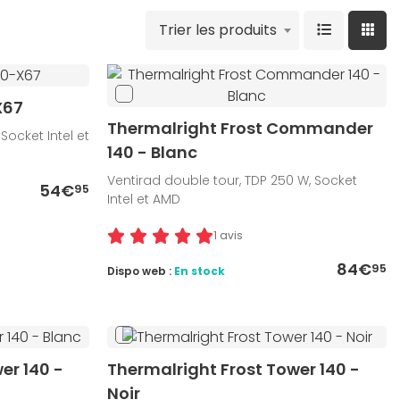
Trier les produits
X67
Thermalright Frost Commander
 Socket Intel et
140 - Blanc
Ventirad double tour, TDP 250 W, Socket
54€
95
Intel et AMD
1 avis
84€
95
Dispo web :
En stock
er 140 -
Thermalright Frost Tower 140 -
Noir