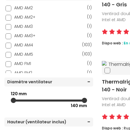
140 - Gris
(1)
AMD AM2
Ventirad doub
(1)
AMD AM2+
Intel et AMD
(1)
AMD AM3
(1)
AMD AM3+
Dispo web :
En 
(103)
AMD AM4
(103)
AMD AM5
(1)
AMD FM1
(1)
AMD FM2
Thermalri
(1)
Diamètre ventilateur
AMD SP5
140 - Noir
(2)
AMD SP6
120 mm
Ventirad doub
(2)
AMD sTR5
Intel et AMD
140 mm
(80)
Intel 1150
(80)
Intel 1151
Hauteur (ventilateur inclus)
(80)
Intel 1155
Dispo web :
Ru