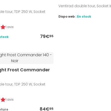
Ventirad double tour, Socket I
le tour, TDP 250 W, Socket
Dispo web :
En stock
1 avis
79€
95
stock
ght Frost Commander
le tour, TDP 250 W, Socket
1 avis
84€
95
pture