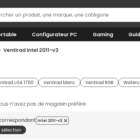
rtable
Configurateur PC
Gaming
Gui
Ventirad Intel 2011-v3
ntirad LGA 1700
Ventirad blanc
Ventirad RGB
Waterc
ous n'avez pas de magasin préféré
s correspondant
Intel 2011-v3
a sélection