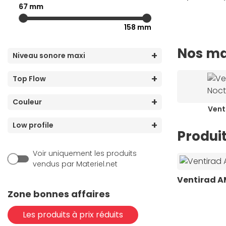
67 mm
(72)
Intel 1156
158 mm
(80)
Intel 1200
(98)
Intel 1700
Nos ma
Niveau sonore maxi
(96)
Intel 1851
(8)
Intel 2011
Top Flow
(7)
Intel 2011-v3
Couleur
Vent
(8)
Intel 2066
Low profile
(1)
Intel 775
Produit
(1)
Intel LGA4189-4 (P4)
Voir uniquement les produits
vendus par Materiel.net
Ventirad 
Zone bonnes affaires
Les produits à prix réduits