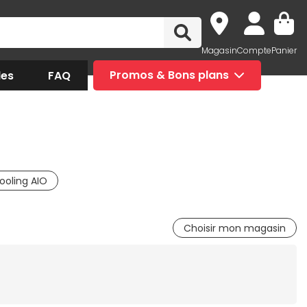
Magasin
Compte
Panier
des
FAQ
Promos & Bons plans
ooling AIO
Choisir mon magasin