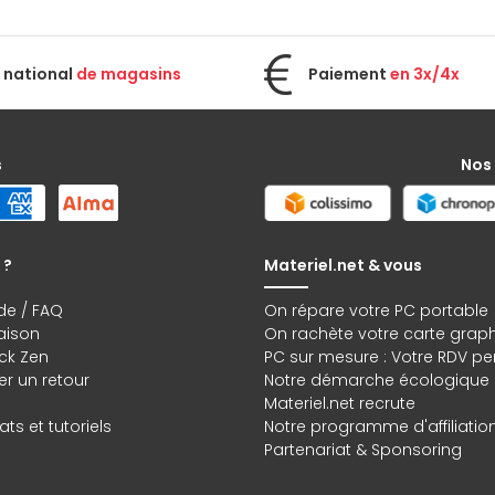
 national
de magasins
Paiement
en 3x/4x
s
Nos
 ?
Materiel.net & vous
de / FAQ
On répare votre PC portable
raison
On rachète votre carte grap
ck Zen
PC sur mesure : Votre RDV pe
r un retour
Notre démarche écologique
Materiel.net recrute
ts et tutoriels
Notre programme d'affiliatio
Partenariat & Sponsoring