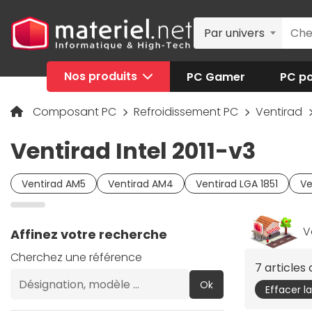
Par univers
Nos produits
PC Gamer
PC po
Composant PC
Refroidissement PC
Ventirad
Ventirad Intel 2011-v3
Ventirad AM5
Ventirad AM4
Ventirad LGA 1851
Ve
V
Affinez votre recherche
Cherchez une référence
7 article
Ok
Effacer l