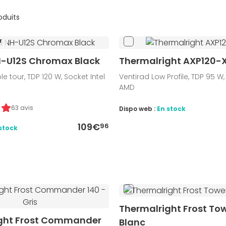
roduits
r
-U12S Chromax Black
Thermalright AXP120-
e tour, TDP 120 W, Socket Intel
Ventirad Low Profile, TDP 95 W,
AMD
63 avis
Dispo web :
En stock
109€
96
stock
Thermalright Frost Tow
ght Frost Commander
Blanc