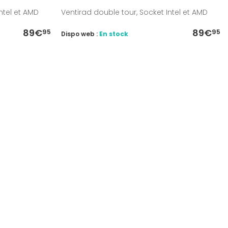
ntel et AMD
Ventirad double tour, Socket Intel et AMD
89€
89€
95
95
Dispo web :
En stock