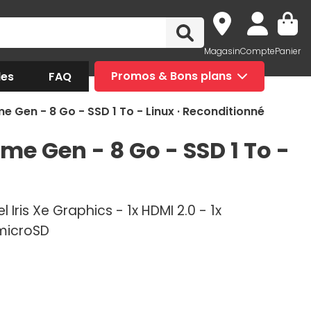
Magasin
Compte
Panier
des
FAQ
Promos & Bons plans
e Gen - 8 Go - SSD 1 To - Linux · Reconditionné
ème Gen - 8 Go - SSD 1 To -
l Iris Xe Graphics - 1x HDMI 2.0 - 1x
 microSD