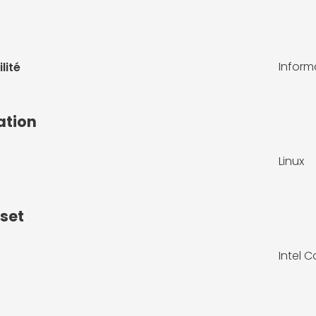
Infor
lité
ation
Linux
pset
Intel C