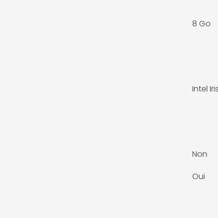
8 Go
Intel I
Non
Oui