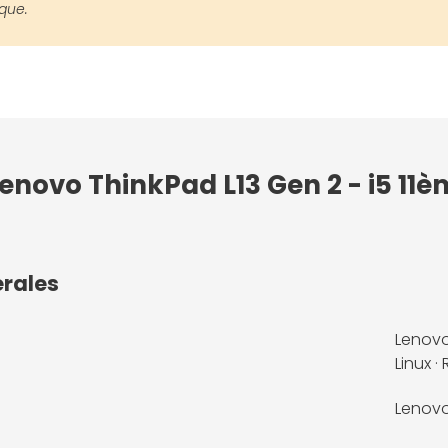
ique.
novo ThinkPad L13 Gen 2 - i5 11ème
érales
Lenovo
Linux 
Lenov