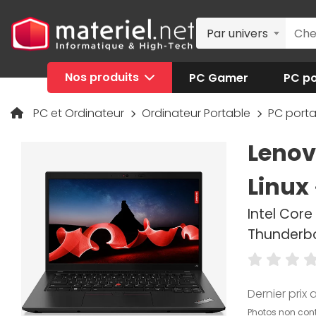
Par univers
Nos produits
PC Gamer
PC po
PC et Ordinateur
Ordinateur Portable
PC porta
Lenovo
Linux
Intel Core 
Thunderbol
Dernier prix a
Photos non cont