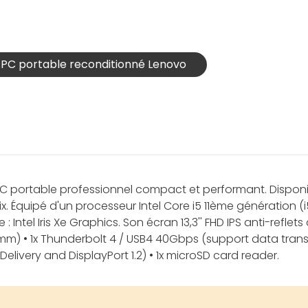
s PC portable reconditionné Lenovo
PC portable professionnel compact et performant. Disponi
oix. Équipé d'un processeur Intel Core i5 11ème génération (
Intel Iris Xe Graphics. Son écran 13,3'' FHD IPS anti-reflet
 • 1x Thunderbolt 4 / USB4 40Gbps (support data transfer,
Delivery and DisplayPort 1.2) • 1x microSD card reader.