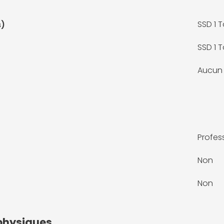
SSD 1 
s)
SSD 1 
Aucun
Profes
Non
Non
physiques