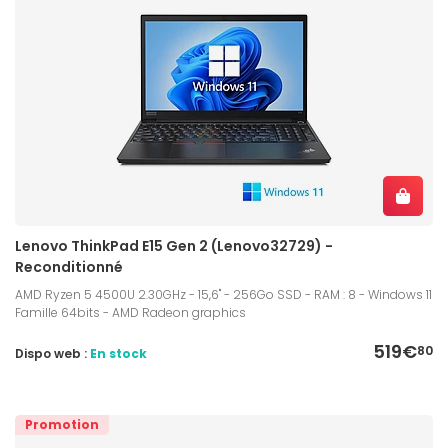
Lenovo ThinkPad E15 Gen 2 (Lenovo32729) -
Reconditionné
AMD Ryzen 5 4500U 2.30GHz - 15,6" - 256Go SSD - RAM : 8 - Windows 11
Famille 64bits - AMD Radeon graphics
519€
80
Dispo web :
En stock
Promotion