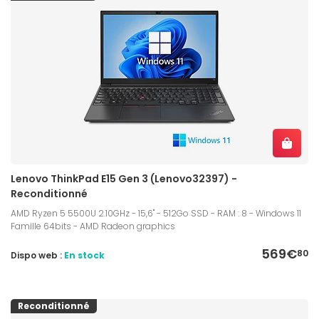
Lenovo ThinkPad E15 Gen 3 (Lenovo32397) -
Reconditionné
AMD Ryzen 5 5500U 2.10GHz - 15,6" - 512Go SSD - RAM : 8 - Windows 11
Famille 64bits - AMD Radeon graphics
569€
80
Dispo web :
En stock
Reconditionné