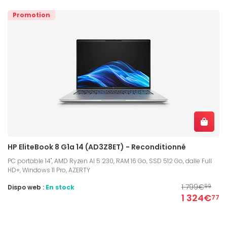
Promotion
HP EliteBook 8 G1a 14 (AD3Z8ET) - Reconditionné
PC portable 14", AMD Ryzen AI 5 230, RAM 16 Go, SSD 512 Go, dalle Full
HD+, Windows 11 Pro, AZERTY
1 799€
Dispo web :
En stock
99
1 324€
77