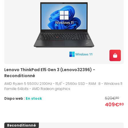
Lenovo ThinkPad E15 Gen 3 (Lenovo32396) -
Reconditionné
AMD Ryzen 5 5500U 2.10GHz - 15,6" - 256Go SSD - RAM : 8 - Windows 11
Famille 64bits - AMD Radeon graphics
529€
Dispo web :
En stock
80
409€
80
Reconditionné