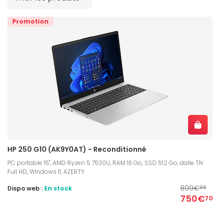
Promotion
HP 250 G10 (AK9Y0AT) - Reconditionné
PC portable 15", AMD Ryzen 5 7530U, RAM 16 Go, SSD 512 Go, dalle TN
Full HD, Windows 11, AZERTY
899€
Dispo web :
En stock
99
750€
70