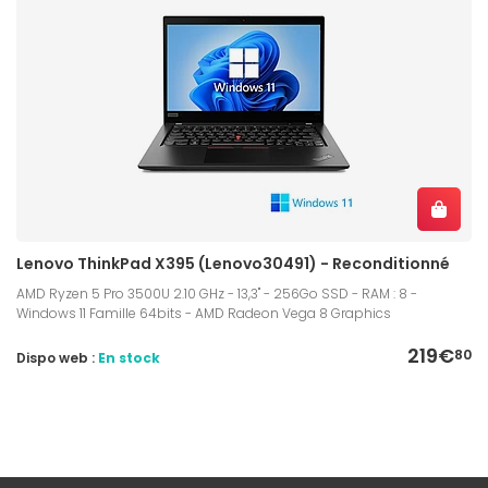
Lenovo ThinkPad X395 (Lenovo30491) - Reconditionné
AMD Ryzen 5 Pro 3500U 2.10 GHz - 13,3" - 256Go SSD - RAM : 8 -
Windows 11 Famille 64bits - AMD Radeon Vega 8 Graphics
219€
80
Dispo web :
En stock