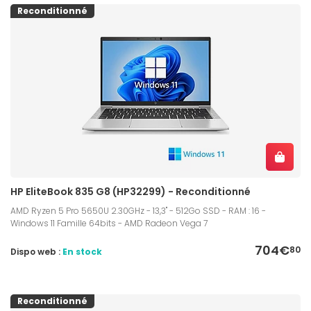
Reconditionné
HP EliteBook 835 G8 (HP32299) - Reconditionné
AMD Ryzen 5 Pro 5650U 2.30GHz - 13,3" - 512Go SSD - RAM : 16 -
Windows 11 Famille 64bits - AMD Radeon Vega 7
704€
80
Dispo web :
En stock
Reconditionné