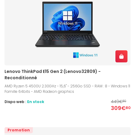
Lenovo ThinkPad E15 Gen 2 (Lenovo32809) -
Reconditionné
AMD Ryzen 5 4500U 2.30GHz - 15,6" - 256Go SSD - RAM : 8 - Windows 11
Famille 64bits - AMD Radeon graphics
449€
Dispo web :
En stock
80
309€
80
Promotion