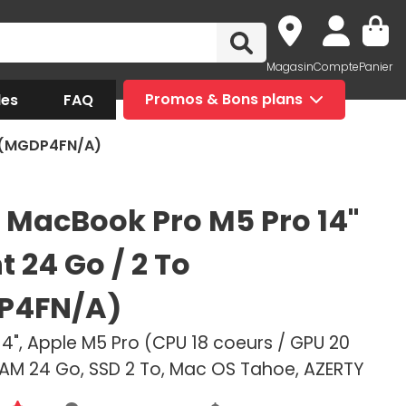
Magasin
Compte
Panier
des
FAQ
Promos & Bons plans
o (MGDP4FN/A)
 MacBook Pro M5 Pro 14"
 24 Go / 2 To
P4FN/A)
4", Apple M5 Pro (CPU 18 coeurs / GPU 20
RAM 24 Go, SSD 2 To, Mac OS Tahoe, AZERTY