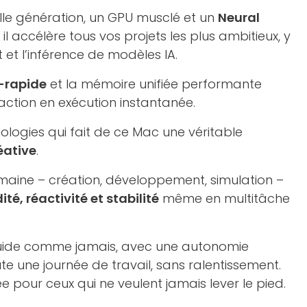
le génération, un GPU musclé et un
Neural
il accélère tous vos projets les plus ambitieux, y
 et l’inférence de modèles IA.
-rapide
et la mémoire unifiée performante
ction en exécution instantanée.
logies qui fait de ce Mac une véritable
éative
.
maine – création, développement, simulation –
dité, réactivité et stabilité
même en multitâche
fluide comme jamais, avec une autonomie
e une journée de travail, sans ralentissement.
e pour ceux qui ne veulent jamais lever le pied.