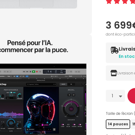
3 699
dont éco-partic
Livrai
En stoc
Livraison
Quantité
1
Taille de l'écran 
14 pouces
1