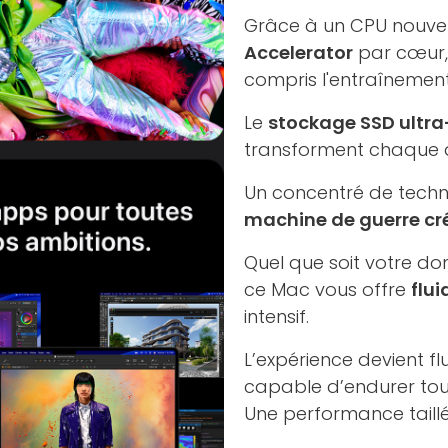
Grâce à un CPU nouvel
Accelerator
par cœur, 
compris l'entraînement
Le
stockage SSD ultra
transforment chaque a
Un concentré de techno
machine de guerre cr
Quel que soit votre do
ce Mac vous offre
flui
intensif.
L’expérience devient 
capable d’endurer tout
Une performance taillé