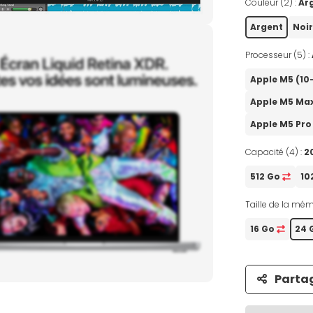
Couleur (2) :
Ar
Argent
Noir
Processeur (5) :
Apple M5 (1
Apple M5 Ma
Apple M5 Pro
Capacité (4) :
2
512 Go
10
Taille de la mémo
16 Go
24 
Parta