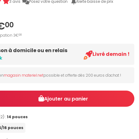
3 avis
Posez votre question
Alerte baisse de prix
€
00
ipation 3€
98
son à domicile ou en relais
Livré demain !
k
 en
magasin materiel.net
possible et offerte dès 200 euros d'achat !
Ajouter au panier
(2) :
14 pouces
5/16 pouces