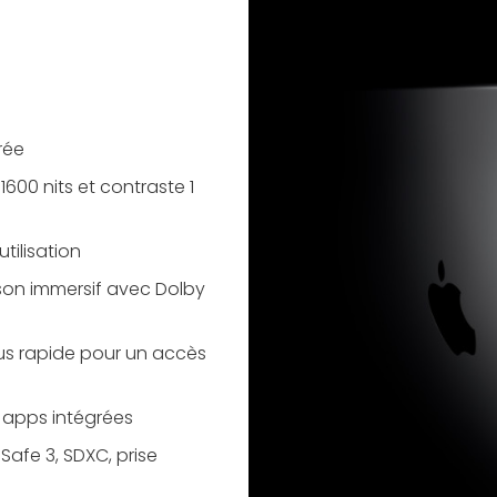
rée
1600 nits et contraste 1
tilisation
t son immersif avec Dolby
lus rapide pour un accès
s apps intégrées
Safe 3, SDXC, prise