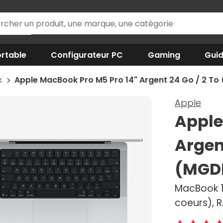
rtable
Configurateur PC
Gaming
Gui
k
Apple MacBook Pro M5 Pro 14" Argent 24 Go / 2 T
Apple
Apple
Argent
(MGD
MacBook 1
coeurs), 