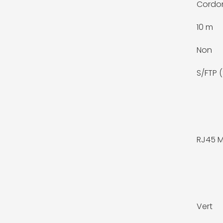
Cordon
10 m
Non
S/FTP 
RJ45 M
Vert