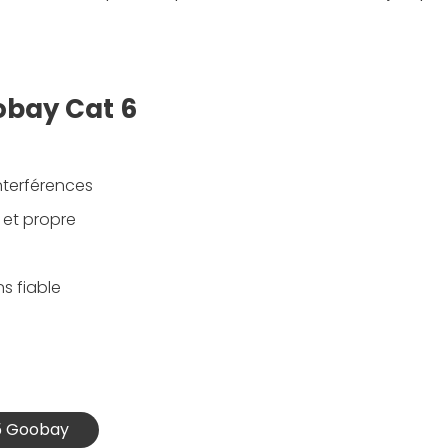
obay Cat 6
nterférences
 et propre
ns fiable
45 Goobay