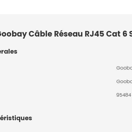
 Goobay Câble Réseau RJ45 Cat 6 S
érales
Goobay
Goob
95484
éristiques