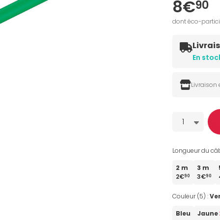
8€
90
dont éco-partic
Livrai
En stoc
Livraison
Quantité
1
Longueur du câb
2 m
3 m
2€
3€
90
90
Couleur (5) :
Ve
Bleu
Jaune