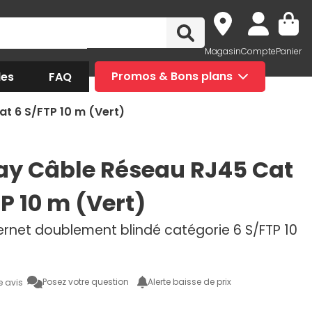
Magasin
Compte
Panier
des
FAQ
Promos & Bons plans
t 6 S/FTP 10 m (Vert)
y Câble Réseau RJ45 Cat
P 10 m (Vert)
ernet doublement blindé catégorie 6 S/FTP 10
Posez votre question
Alerte baisse de prix
e avis