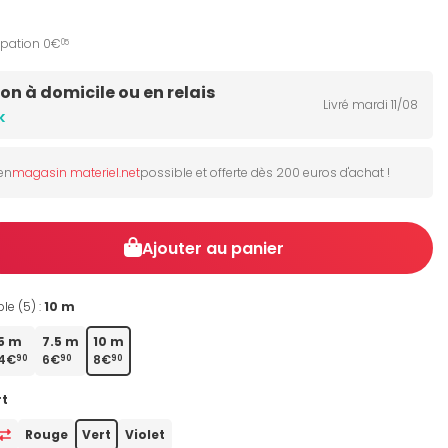
ipation 0€
05
son à domicile ou en relais
Livré mardi 11/08
k
 en
magasin materiel.net
possible et offerte dès 200 euros d'achat !
Ajouter au panier
le (5) :
10 m
5 m
7.5 m
10 m
4€
6€
8€
90
90
90
rt
Rouge
Vert
Violet