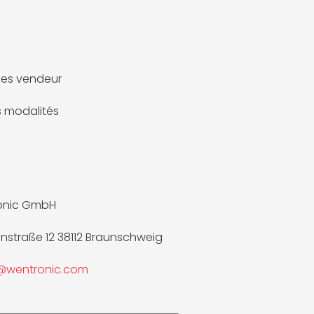
es vendeur
es modalités
onic GmbH
nnstraße 12 38112 Braunschweig
e@wentronic.com