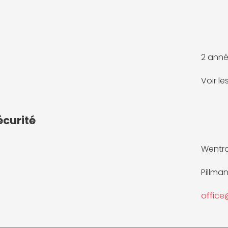
2 anné
Voir l
écurité
Wentr
Pillma
offic