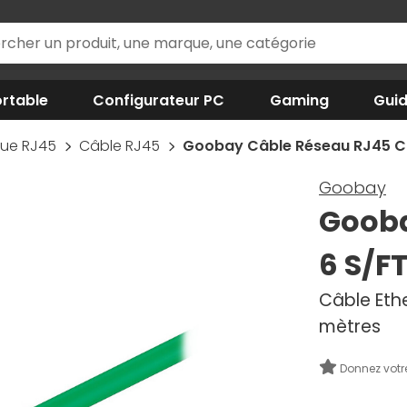
rtable
Configurateur PC
Gaming
Gui
que RJ45
Câble RJ45
Goobay Câble Réseau RJ45 Ca
Goobay
Gooba
6 S/FT
Câble Eth
mètres
Donnez votr