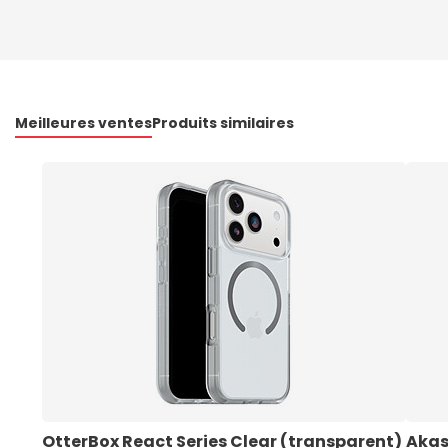
Meilleures ventes
Produits similaires
OtterBox React Series Clear (transparent) 
Akas