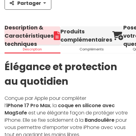
Partager
Description &
Pos
Produits
Caractéristiques
votr
complémentaires
techniques
ques
Description
Compléments
Q
Élégance et protection
au quotidien
Conçue par Apple pour compléter
l’
iPhone 17 Pro Max
, la
coque en silicone avec
MagSafe
est une élégante façon de protéger votre
iPhone. Elle se fixe solidement à la
Bandoulière
pour
vous permettre d’emporter votre iPhone avec vous
tout en gardant les mains libres.