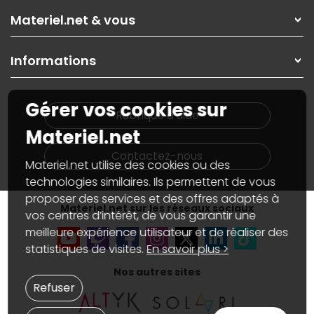
Rubrique d'aide / FAQ
Nos solutions pour les pros
Materiel.net & vous
Paiement, livraison
Contactez-nous
Garanties
,
Pack Zen
On répare votre PC portable
SAV, demander un retour
Informations
On rachète votre carte graphique
Informations
PC sur mesure : Votre RDV personnalisé
Guides d'achats et tutoriels
Plan du site
Notre démarche écologique
Gérer vos cookies sur
Nos marques
Materiel.net recrute
Rubrique d'aide
Conditions générales de vente
Notre programme d'affiliation
Materiel.net
Marketplace
Partenariat & Sponsoring
Informations légales
Contactez-nous
Materiel.net utilise des cookies ou des
Données personnelles
et
cookies
Gérer vos cookies
technologies similaires. Ils permettent de vous
Accessibilité : non conforme
proposer des services et des offres adaptés à
Materiel.net sur les réseaux sociaux
vos centres d’intérêt, de vous garantir une
meilleure expérience utilisateur et de réaliser des
statistiques de visites.
En savoir plus >
Nos autres sites
Refuser