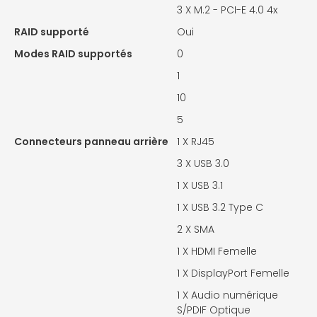
3 X
M.2 - PCI-E 4.0 4x
RAID supporté
Oui
Modes RAID supportés
0
1
10
5
Connecteurs panneau arrière
1 X
RJ45
3 X
USB 3.0
1 X
USB 3.1
1 X
USB 3.2 Type C
2 X
SMA
1 X
HDMI Femelle
1 X
DisplayPort Femelle
1 X
Audio numérique
S/PDIF Optique