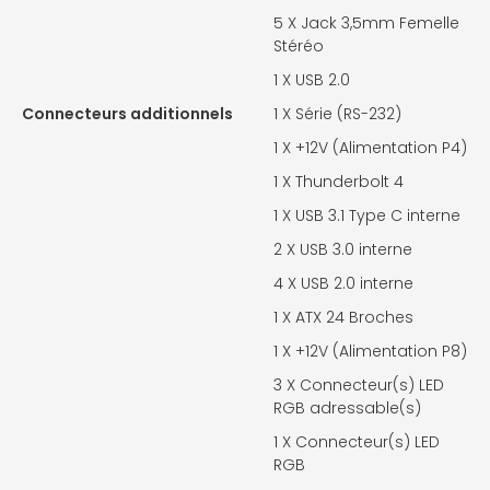
5 X
Jack 3,5mm Femelle
Stéréo
1 X
USB 2.0
Connecteurs additionnels
1 X
Série (RS-232)
1 X
+12V (Alimentation P4)
1 X Thunderbolt 4
1 X
USB 3.1 Type C interne
2 X
USB 3.0 interne
4 X
USB 2.0 interne
1 X
ATX 24 Broches
1 X
+12V (Alimentation P8)
3 X
Connecteur(s) LED
RGB adressable(s)
1 X
Connecteur(s) LED
RGB