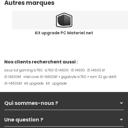
Autres marques
Kit upgrade PC Materiel.net
Nos clients recherchent aussi :
asus tuf gaming b760
b760 i5 14600
i5 14600
i5 14600 kf
i5 14600kf
intel core i5-14600kf + gigabyte b760 + ram 32 go ddr5
i5-14600kf
kit upgrade
kit
upgrade
Qui sommes-nous ?
Qui sommes-nous ?
Une question ?
Nos services
Les magasins Materiel.net