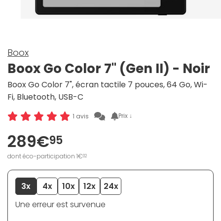
Boox
Boox Go Color 7" (Gen II) - Noir
Boox Go Color 7", écran tactile 7 pouces, 64 Go, Wi-
Fi, Bluetooth, USB-C
Prix ↓
1 avis
289€
95
dont éco-participation 1€
02
3x
4x
10x
12x
24x
Une erreur est survenue