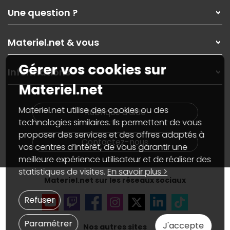
Qui sommes-nous ?
Une question ?
Nos services
Les magasins Materiel.net
Rubrique d'aide / FAQ
Nos solutions pour les pros
Materiel.net & vous
Paiement, livraison
Contactez-nous
Garanties
,
Pack Zen
On répare votre PC portable
Gérer vos cookies sur
SAV, demander un retour
Informations
On rachète votre carte graphique
Informations
Materiel.net
PC sur mesure : Votre RDV personnalisé
Guides d'achats et tutoriels
Plan du site
Notre démarche écologique
Nos marques
Materiel.net recrute
Materiel.net utilise des cookies ou des
Rubrique d'aide
Conditions générales de vente
Notre programme d'affiliation
technologies similaires. Ils permettent de vous
Marketplace
Partenariat & Sponsoring
proposer des services et des offres adaptés à
Informations légales
Contactez-nous
vos centres d’intérêt, de vous garantir une
Données personnelles
et
cookies
meilleure expérience utilisateur et de réaliser des
Gérer vos cookies
Accessibilité : non conforme
statistiques de visites.
En savoir plus >
Materiel.net sur les réseaux sociaux
Refuser
Paramétrer
J'accepte
Nos autres sites