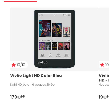
10/10
10
Vivlio Light HD Color Bleu
Vivli
HD -
Light HD, écran 6 pouces, 16 Go
Housse 
179€
19€
95
9