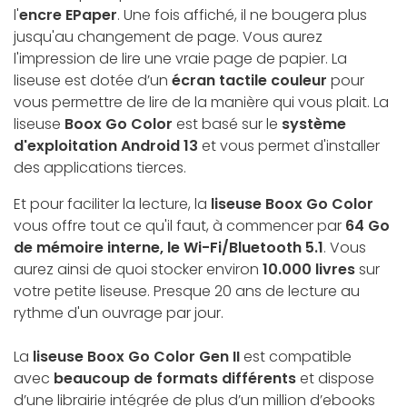
l'
encre EPaper
. Une fois affiché, il ne bougera plus
jusqu'au changement de page. Vous aurez
l'impression de lire une vraie page de papier. La
liseuse est dotée d’un
écran tactile couleur
pour
vous permettre de lire de la manière qui vous plait. La
liseuse
Boox Go Color
est basé sur le
système
d'exploitation Android 13
et vous permet d'installer
des applications tierces.
Et pour faciliter la lecture, la
liseuse Boox Go Color
vous offre tout ce qu'il faut, à commencer par
64 Go
de mémoire interne, le Wi-Fi/Bluetooth 5.1
. Vous
aurez ainsi de quoi stocker environ
10.000 livres
sur
votre petite liseuse. Presque 20 ans de lecture au
rythme d'un ouvrage par jour.
La
liseuse Boox Go Color Gen II
est compatible
avec
beaucoup de formats différents
et dispose
d’une librairie intégrée de plus d’un million d’ebooks